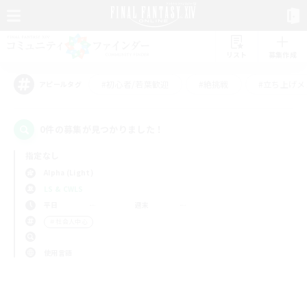
リスト
募集作成
#初心者/若葉歓迎
#絶挑戦
#立ち上げメ
アピールタグ
0件の募集が見つかりました！
指定なし
Alpha (Light)
LS & CWLS
平日
週末
＃社会人中心
使用言語