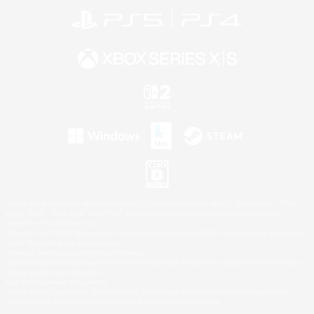
©2026 Sony Interactive Entertainment LLC."PlayStation Family Mark", "PlayStation", "PS5
logo", "PS5", "PS4 logo" and "PS4" are registered trademarks or trademarks of Sony
Interactive Entertainment Inc.
Microsoft, the XBOX Sphere mark, the Series X|S logo and XBOX Series X|S are trademarks
of the Microsoft group of companies.
Nintendo Switch is a trademark of Nintendo.
Windows is either a registered trademark or trademark of Microsoft Corporation in the United
States and/or other countries.
Mac is a trademark of Apple Inc.
©2026 Valve Corporation. Steam and the Steam logo are trademarks and/or registered
trademarks of Valve Corporation in the U.S. and/or other countries.