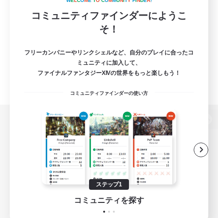
W
E
L
C
O
M
E
T
O
C
O
M
M
U
N
I
T
Y
F
I
N
D
E
R
!
コミュニティファインダーにようこ
そ！
フリーカンパニーやリンクシェルなど、自分のプレイに合ったコ
ミュニティに加入して、
ファイナルファンタジーXIVの世界をもっと楽しもう！
コミュニティファインダーの使い方
パソコン版へ
関連商品
e-STOREで購入
ステップ1
ゲームダウンロード
コミュニティを探す