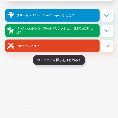
Official Information
フリーカンパニー（Free Company）とは？
/
X
News
YouTube
リンクシェル/クロスワールドリンクシェル（LS/CWLS）と
は？
PvPチームとは？
Instagram
Twitch
コミュニティ探しをはじめる！
LINE
Bluesky
レーティング制度について
プライバシーポリシー
著作権について
サポートセンター
ライセンス
ルール＆ポリシー
利用者情報の外部送信について