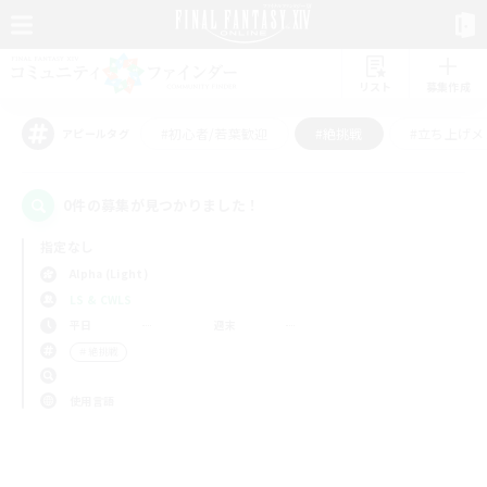
リスト
募集作成
#初心者/若葉歓迎
#絶挑戦
#立ち上げメ
アピールタグ
0件の募集が見つかりました！
指定なし
Alpha (Light)
LS & CWLS
平日
週末
＃絶挑戦
使用言語