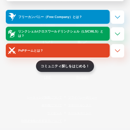
Official Information
フリーカンパニー（Free Company）とは？
/
X
News
YouTube
リンクシェル/クロスワールドリンクシェル（LS/CWLS）と
は？
PvPチームとは？
Instagram
Twitch
コミュニティ探しをはじめる！
LINE
Bluesky
レーティング制度について
プライバシーポリシー
著作権について
サポートセンター
ライセンス
ルール＆ポリシー
利用者情報の外部送信について