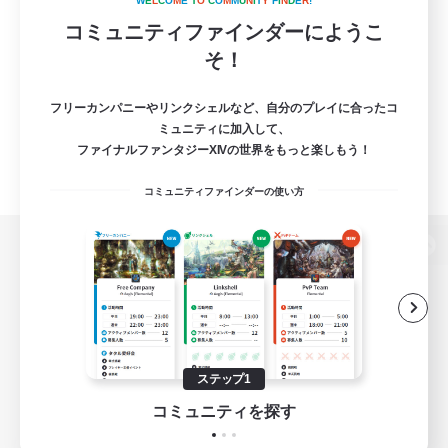
W
E
L
C
O
M
E
T
O
C
O
M
M
U
N
I
T
Y
F
I
N
D
E
R
!
コミュニティファインダーにようこ
そ！
フリーカンパニーやリンクシェルなど、自分のプレイに合ったコ
ミュニティに加入して、
ファイナルファンタジーXIVの世界をもっと楽しもう！
コミュニティファインダーの使い方
パソコン版へ
関連商品
e-STOREで購入
ステップ1
ゲームダウンロード
コミュニティを探す