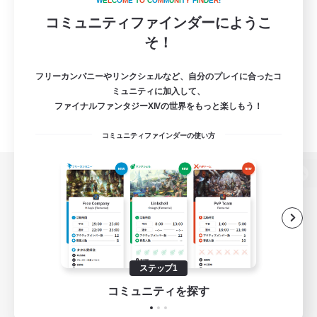
W
E
L
C
O
M
E
T
O
C
O
M
M
U
N
I
T
Y
F
I
N
D
E
R
!
コミュニティファインダーにようこ
そ！
フリーカンパニーやリンクシェルなど、自分のプレイに合ったコ
ミュニティに加入して、
ファイナルファンタジーXIVの世界をもっと楽しもう！
コミュニティファインダーの使い方
パソコン版へ
関連商品
e-STOREで購入
ステップ1
ゲームダウンロード
コミュニティを探す