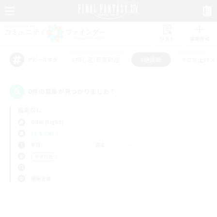
リスト
募集作成
#初心者/若葉歓迎
#絶挑戦
#立ち上げメ
アピールタグ
0件の募集が見つかりました！
指定なし
Odin (Light)
LS & CWLS
平日
週末
＃絶挑戦
使用言語