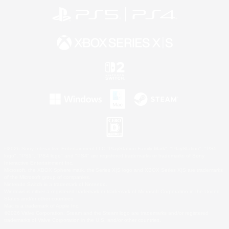
©2026 Sony Interactive Entertainment LLC."PlayStation Family Mark", "PlayStation", "PS5
logo", "PS5", "PS4 logo" and "PS4" are registered trademarks or trademarks of Sony
Interactive Entertainment Inc.
Microsoft, the XBOX Sphere mark, the Series X|S logo and XBOX Series X|S are trademarks
of the Microsoft group of companies.
Nintendo Switch is a trademark of Nintendo.
Windows is either a registered trademark or trademark of Microsoft Corporation in the United
States and/or other countries.
Mac is a trademark of Apple Inc.
©2026 Valve Corporation. Steam and the Steam logo are trademarks and/or registered
trademarks of Valve Corporation in the U.S. and/or other countries.