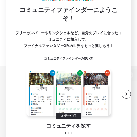
W
E
L
C
O
M
E
T
O
C
O
M
M
U
N
I
T
Y
F
I
N
D
E
R
!
コミュニティファインダーにようこ
そ！
フリーカンパニーやリンクシェルなど、自分のプレイに合ったコ
ミュニティに加入して、
ファイナルファンタジーXIVの世界をもっと楽しもう！
コミュニティファインダーの使い方
パソコン版へ
関連商品
e-STOREで購入
ステップ1
ゲームダウンロード
コミュニティを探す