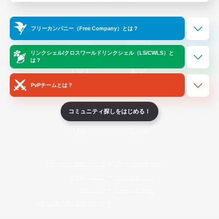
Official Information
フリーカンパニー（Free Company）とは？
/
X
News
YouTube
リンクシェル/クロスワールドリンクシェル（LS/CWLS）と
は？
PvPチームとは？
Instagram
Twitch
コミュニティ探しをはじめる！
LINE
Bluesky
レーティング制度について
プライバシーポリシー
著作権について
サポートセンター
ライセンス
ルール＆ポリシー
利用者情報の外部送信について