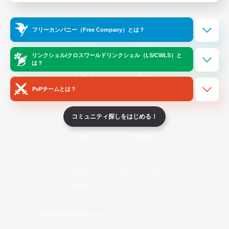
Official Information
フリーカンパニー（Free Company）とは？
/
X
News
YouTube
リンクシェル/クロスワールドリンクシェル（LS/CWLS）と
は？
PvPチームとは？
Instagram
Twitch
コミュニティ探しをはじめる！
LINE
Bluesky
レーティング制度について
プライバシーポリシー
著作権について
サポートセンター
ライセンス
ルール＆ポリシー
利用者情報の外部送信について