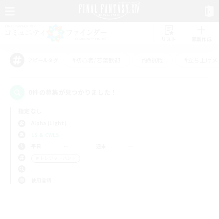
リスト
募集作成
#初心者/若葉歓迎
#絶挑戦
#立ち上げメ
アピールタグ
0件の募集が見つかりました！
指定なし
Alpha (Light)
LS & CWLS
平日
週末
＃トレジャーハント
使用言語