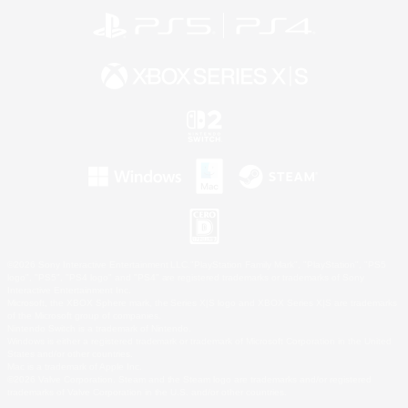
©2026 Sony Interactive Entertainment LLC."PlayStation Family Mark", "PlayStation", "PS5
logo", "PS5", "PS4 logo" and "PS4" are registered trademarks or trademarks of Sony
Interactive Entertainment Inc.
Microsoft, the XBOX Sphere mark, the Series X|S logo and XBOX Series X|S are trademarks
of the Microsoft group of companies.
Nintendo Switch is a trademark of Nintendo.
Windows is either a registered trademark or trademark of Microsoft Corporation in the United
States and/or other countries.
Mac is a trademark of Apple Inc.
©2026 Valve Corporation. Steam and the Steam logo are trademarks and/or registered
trademarks of Valve Corporation in the U.S. and/or other countries.