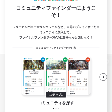
W
E
L
C
O
M
E
T
O
C
O
M
M
U
N
I
T
Y
F
I
N
D
E
R
!
コミュニティファインダーにようこ
そ！
フリーカンパニーやリンクシェルなど、自分のプレイに合ったコ
ミュニティに加入して、
ファイナルファンタジーXIVの世界をもっと楽しもう！
コミュニティファインダーの使い方
パソコン版へ
関連商品
e-STOREで購入
ステップ1
ゲームダウンロード
コミュニティを探す