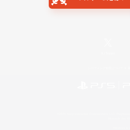
X
/
News
レーティング制度について
©2026 Sony Interactive Entertainment LLC."PlayStation
Microsoft, the 
Windows is e