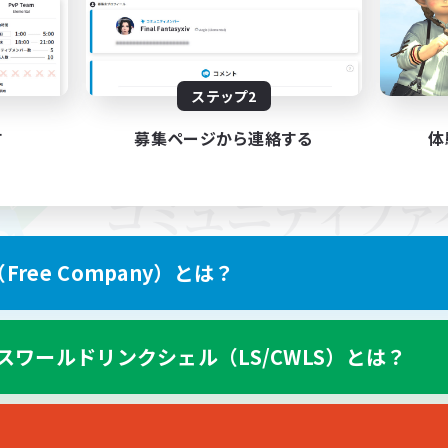
ステップ2
す
募集ページから連絡する
体
ree Company）とは？
スワールドリンクシェル（LS/CWLS）とは？
スマートフォン版へ