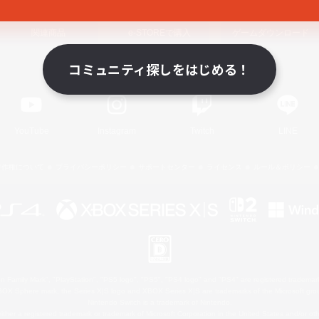
関連商品
e-STOREで購入
ゲームダウンロード
コミュニティ探しをはじめる！
Official Information
YouTube
Instagram
Twitch
LINE
著作権について
プライバシーポリシー
サポートセンター
ライセンス
ルール＆ポリシー
 Family Mark", "PlayStation", "PS5 logo", "PS5", "PS4 logo" and "PS4" are registered trademark
XBOX Sphere mark, the Series X|S logo and XBOX Series X|S are trademarks of the Microsoft gro
Nintendo Switch is a trademark of Nintendo.
ither a registered trademark or trademark of Microsoft Corporation in the United States and/or oth