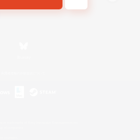
Bluesky
利用者情報の外部送信について
s or trademarks of Sony Interactive Entertainment Inc.
up of companies.
er countries.