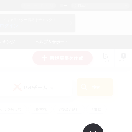
日本語
マイキャラクター情報をチェック！
ログイン
ンキング
ヘルプ＆サポート
新規募集を作成
リスト
ガイド
PvPチーム
検索
(0)
ゆっくり楽しむ
#極挑戦
#復帰者歓迎
#雑談
#ハウジング
#トレジャーハント
#レベリング
#プレイヤー主催イベント