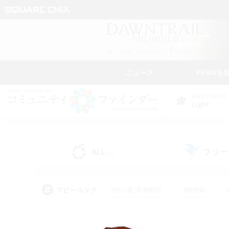
ニュース
FFXIVを
DATA CENTER
Light
ALL
フリー
(0)
アピールタグ
#初心者/若葉歓迎
#絶挑戦
#学生中心
#なんでも楽しむ
#モブハント
#
#演奏
#ミラプリ（ミラ