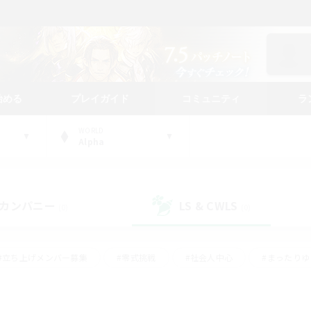
始める
プレイガイド
コミュニティ
ラ
WORLD
Alpha
カンパニー
LS & CWLS
(0)
(0)
#立ち上げメンバー募集
#零式挑戦
#社会人中心
#まったり
体験歓迎
#クラフター中心
#ロールプレイ
#ギャザラー中心
ージュプリズム）
#スクリーンショット撮影
#クリア目指して頑張る