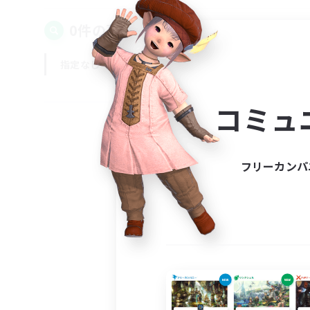
0件の募集が見つかりました！
指定なし
平日
週末
コミュ
フリーカンパ
募