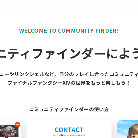
＃クリア目指して頑張る
W
E
L
C
O
M
E
T
O
C
O
M
M
U
N
I
T
Y
F
I
N
D
E
R
!
ニティファインダーによ
ニーやリンクシェルなど、自分のプレイに合ったコミュニテ
ファイナルファンタジーXIVの世界をもっと楽しもう！
募集数 0件
集が見つかりませんでし
コミュニティファインダーの使い方
条件を変えて検索してみるでっす！