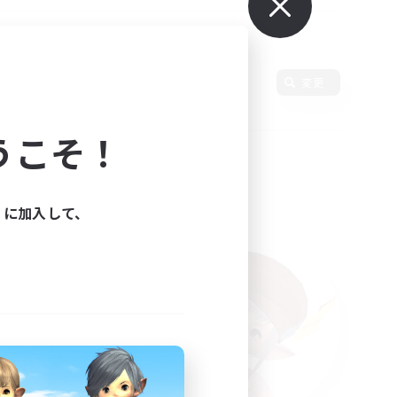
使用言語
変更
うこそ！
ィに加入して、
た。