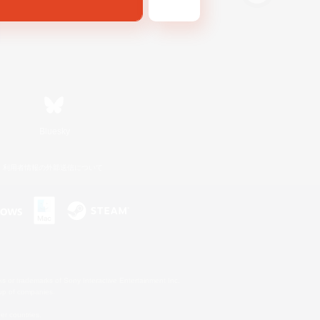
Bluesky
利用者情報の外部送信について
s or trademarks of Sony Interactive Entertainment Inc.
up of companies.
er countries.