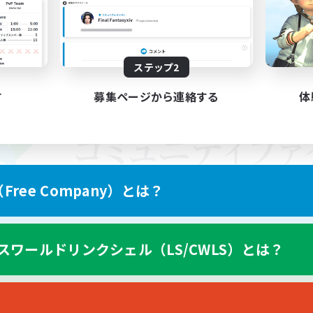
ステップ2
す
募集ページから連絡する
体
ree Company）とは？
スワールドリンクシェル（LS/CWLS）とは？
スマートフォン版へ