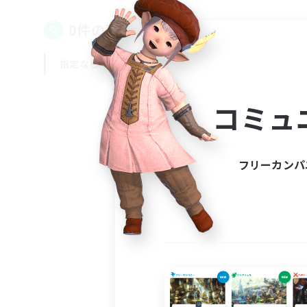
0件の募集が見つかりました！
指定なし
平日
週末
コミュ
フリーカンパ
募