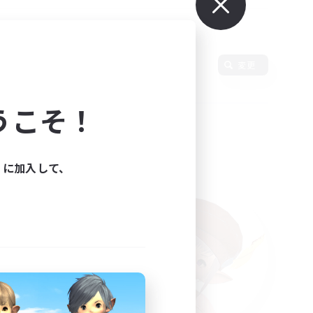
変更
うこそ！
ィに加入して、
た。