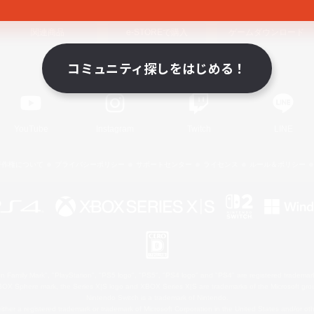
関連商品
e-STOREで購入
ゲームダウンロード
コミュニティ探しをはじめる！
Official Information
YouTube
Instagram
Twitch
LINE
著作権について
プライバシーポリシー
サポートセンター
ライセンス
ルール＆ポリシー
 Family Mark", "PlayStation", "PS5 logo", "PS5", "PS4 logo" and "PS4" are registered trademark
XBOX Sphere mark, the Series X|S logo and XBOX Series X|S are trademarks of the Microsoft gro
Nintendo Switch is a trademark of Nintendo.
ither a registered trademark or trademark of Microsoft Corporation in the United States and/or oth