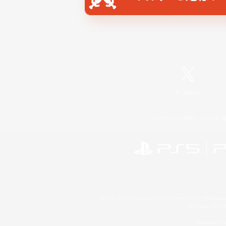
X
/
News
レーティング制度について
©2026 Sony Interactive Entertainment LLC."PlayStation
Microsoft, the 
Windows is e