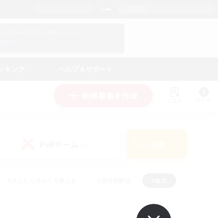
日本語
マイキャラクター情報をチェック！
ログイン
ンキング
ヘルプ＆サポート
新規募集を作成
リスト
ガイド
PvPチーム
検索
(0)
#まったりゆっくり楽しむ
#復帰者歓迎
#雑談
心
#演奏
#トレジャーハント
#ハウジング
）
#プレイヤー主催イベント