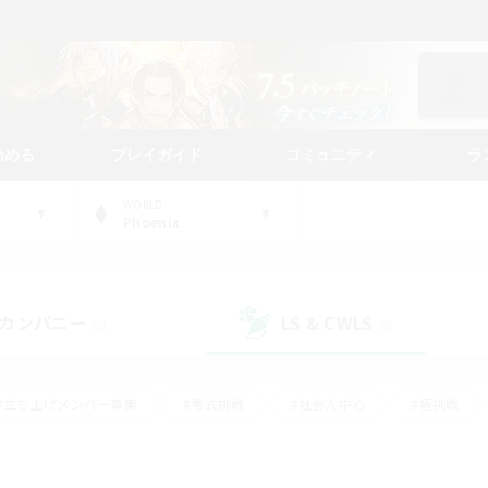
始める
プレイガイド
コミュニティ
ラ
WORLD
Phoenix
カンパニー
LS & CWLS
(0)
(0)
#立ち上げメンバー募集
#零式挑戦
#社会人中心
#極挑戦
#体験歓迎
#ロールプレイ
#ギャザラー中心
#クラフター中
て頑張る
#スクリーンショット撮影
#ミラプリ（ミラージュプリズム