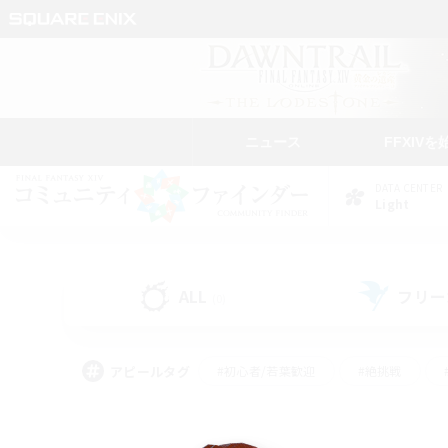
ニュース
FFXIVを
DATA CENTER
Light
ALL
フリー
(0)
アピールタグ
#初心者/若葉歓迎
#絶挑戦
#なんでも楽しむ
#学生中心
#モブハント
#レベリング
#クリア目指し