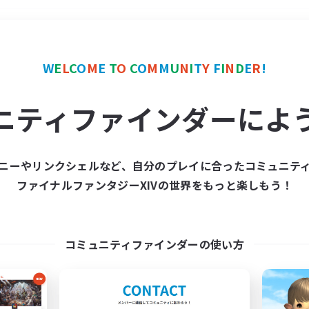
＃雑談
使用言語
W
E
L
C
O
M
E
T
O
C
O
M
M
U
N
I
T
Y
F
I
N
D
E
R
!
ニティファインダーによ
ニーやリンクシェルなど、自分のプレイに合ったコミュニテ
ファイナルファンタジーXIVの世界をもっと楽しもう！
募集数 0件
集が見つかりませんでし
コミュニティファインダーの使い方
条件を変えて検索してみるでっす！