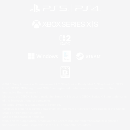
©2026 Sony Interactive Entertainment LLC."PlayStation Family Mark", "PlayStation", "PS5
logo", "PS5", "PS4 logo" and "PS4" are registered trademarks or trademarks of Sony
Interactive Entertainment Inc.
Microsoft, the XBOX Sphere mark, the Series X|S logo and XBOX Series X|S are trademarks
of the Microsoft group of companies.
Nintendo Switch is a trademark of Nintendo.
Windows is either a registered trademark or trademark of Microsoft Corporation in the United
States and/or other countries.
Mac is a trademark of Apple Inc.
©2026 Valve Corporation. Steam and the Steam logo are trademarks and/or registered
trademarks of Valve Corporation in the U.S. and/or other countries.