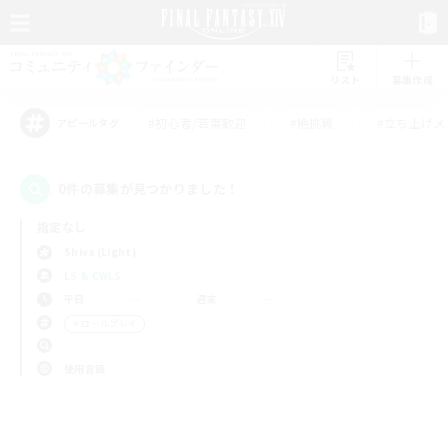
リスト
募集作成
#初心者/若葉歓迎
#絶挑戦
#立ち上げメ
アピールタグ
0件の募集が見つかりました！
指定なし
Shiva (Light)
LS & CWLS
平日
週末
＃ロールプレイ
使用言語