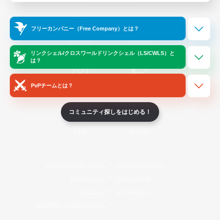
Official Information
フリーカンパニー（Free Company）とは？
/
X
News
YouTube
リンクシェル/クロスワールドリンクシェル（LS/CWLS）と
は？
PvPチームとは？
Instagram
Twitch
コミュニティ探しをはじめる！
LINE
Bluesky
レーティング制度について
プライバシーポリシー
著作権について
サポートセンター
ライセンス
ルール＆ポリシー
利用者情報の外部送信について