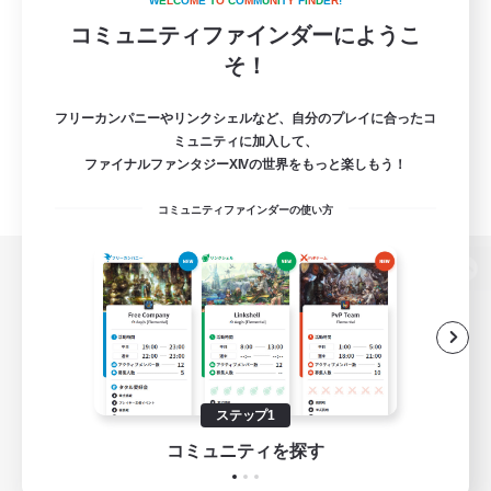
W
E
L
C
O
M
E
T
O
C
O
M
M
U
N
I
T
Y
F
I
N
D
E
R
!
コミュニティファインダーにようこ
そ！
フリーカンパニーやリンクシェルなど、自分のプレイに合ったコ
ミュニティに加入して、
ファイナルファンタジーXIVの世界をもっと楽しもう！
コミュニティファインダーの使い方
パソコン版へ
関連商品
e-STOREで購入
ステップ1
ゲームダウンロード
コミュニティを探す