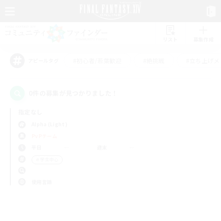
リスト
募集作成
#初心者/若葉歓迎
#絶挑戦
#立ち上げメ
アピールタグ
0件の募集が見つかりました！
指定なし
Alpha (Light)
PvPチーム
平日
週末
＃学生中心
使用言語