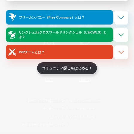
Official Information
フリーカンパニー（Free Company）とは？
/
X
News
YouTube
リンクシェル/クロスワールドリンクシェル（LS/CWLS）と
は？
PvPチームとは？
Instagram
Twitch
コミュニティ探しをはじめる！
LINE
Bluesky
レーティング制度について
プライバシーポリシー
著作権について
サポートセンター
ライセンス
ルール＆ポリシー
利用者情報の外部送信について