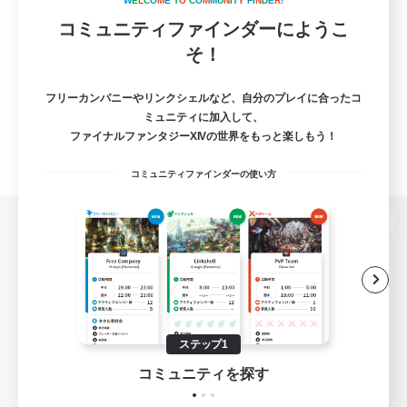
W
E
L
C
O
M
E
T
O
C
O
M
M
U
N
I
T
Y
F
I
N
D
E
R
!
コミュニティファインダーにようこ
そ！
フリーカンパニーやリンクシェルなど、自分のプレイに合ったコ
ミュニティに加入して、
ファイナルファンタジーXIVの世界をもっと楽しもう！
コミュニティファインダーの使い方
パソコン版へ
関連商品
e-STOREで購入
ステップ1
ゲームダウンロード
コミュニティを探す