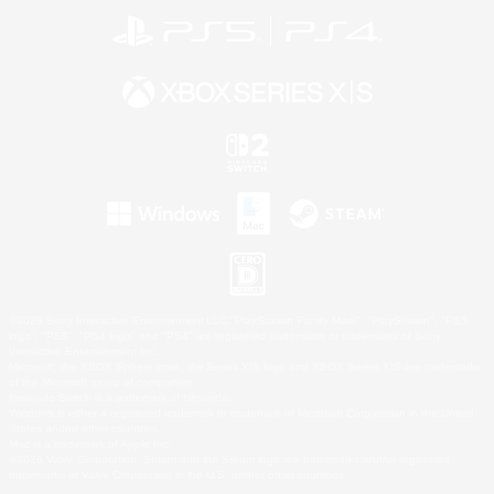
©2026 Sony Interactive Entertainment LLC."PlayStation Family Mark", "PlayStation", "PS5
logo", "PS5", "PS4 logo" and "PS4" are registered trademarks or trademarks of Sony
Interactive Entertainment Inc.
Microsoft, the XBOX Sphere mark, the Series X|S logo and XBOX Series X|S are trademarks
of the Microsoft group of companies.
Nintendo Switch is a trademark of Nintendo.
Windows is either a registered trademark or trademark of Microsoft Corporation in the United
States and/or other countries.
Mac is a trademark of Apple Inc.
©2026 Valve Corporation. Steam and the Steam logo are trademarks and/or registered
trademarks of Valve Corporation in the U.S. and/or other countries.