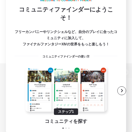
W
E
L
C
O
M
E
T
O
C
O
M
M
U
N
I
T
Y
F
I
N
D
E
R
!
コミュニティファインダーにようこ
そ！
フリーカンパニーやリンクシェルなど、自分のプレイに合ったコ
ミュニティに加入して、
ファイナルファンタジーXIVの世界をもっと楽しもう！
コミュニティファインダーの使い方
パソコン版へ
関連商品
e-STOREで購入
ステップ1
ゲームダウンロード
コミュニティを探す