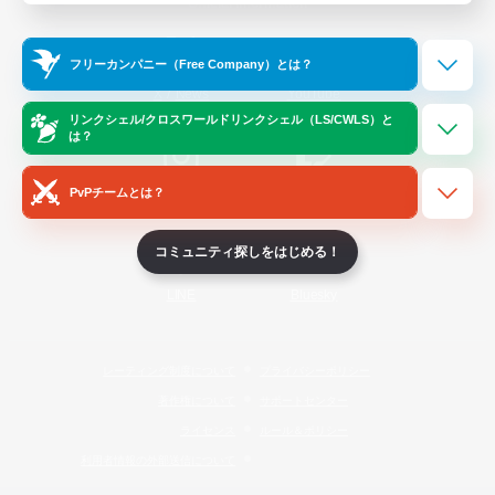
Official Information
フリーカンパニー（Free Company）とは？
/
X
News
YouTube
リンクシェル/クロスワールドリンクシェル（LS/CWLS）と
は？
PvPチームとは？
Instagram
Twitch
コミュニティ探しをはじめる！
LINE
Bluesky
レーティング制度について
プライバシーポリシー
著作権について
サポートセンター
ライセンス
ルール＆ポリシー
利用者情報の外部送信について