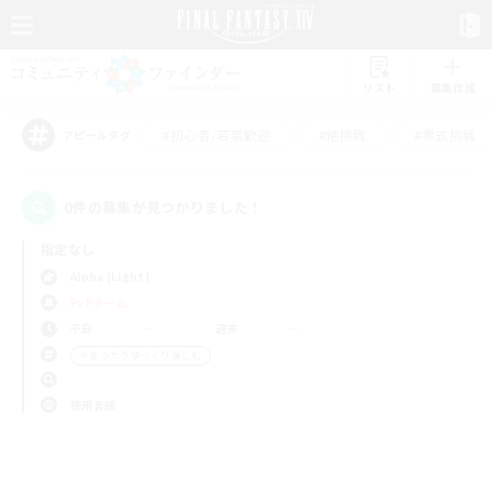
リスト
募集作成
#初心者/若葉歓迎
#絶挑戦
#零式挑戦
アピールタグ
0件の募集が見つかりました！
指定なし
Alpha (Light)
PvPチーム
平日
週末
＃まったりゆっくり楽しむ
使用言語