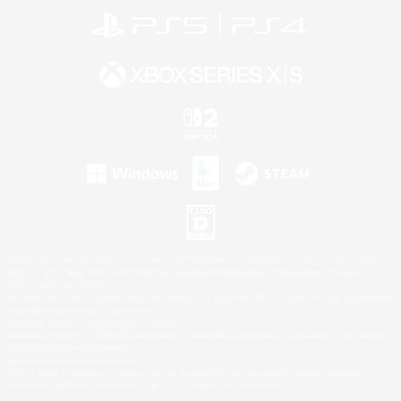
©2026 Sony Interactive Entertainment LLC."PlayStation Family Mark", "PlayStation", "PS5
logo", "PS5", "PS4 logo" and "PS4" are registered trademarks or trademarks of Sony
Interactive Entertainment Inc.
Microsoft, the XBOX Sphere mark, the Series X|S logo and XBOX Series X|S are trademarks
of the Microsoft group of companies.
Nintendo Switch is a trademark of Nintendo.
Windows is either a registered trademark or trademark of Microsoft Corporation in the United
States and/or other countries.
Mac is a trademark of Apple Inc.
©2026 Valve Corporation. Steam and the Steam logo are trademarks and/or registered
trademarks of Valve Corporation in the U.S. and/or other countries.