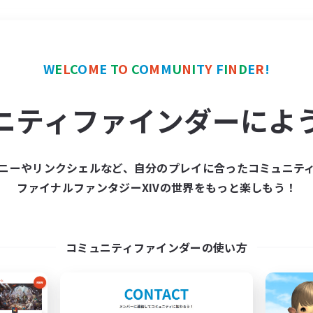
＃極挑戦
使用言語
W
E
L
C
O
M
E
T
O
C
O
M
M
U
N
I
T
Y
F
I
N
D
E
R
!
ニティファインダーによ
ニーやリンクシェルなど、自分のプレイに合ったコミュニテ
ファイナルファンタジーXIVの世界をもっと楽しもう！
募集数 0件
集が見つかりませんでし
コミュニティファインダーの使い方
条件を変えて検索してみるでっす！