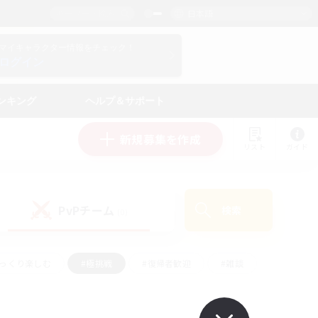
日本語
マイキャラクター情報をチェック！
ログイン
ンキング
ヘルプ＆サポート
新規募集を作成
リスト
ガイド
PvPチーム
検索
(0)
ゆっくり楽しむ
#極挑戦
#復帰者歓迎
#雑談
ルプレイ
#トレジャーハント
#レベリング
して頑張る
#プレイヤー主催イベント