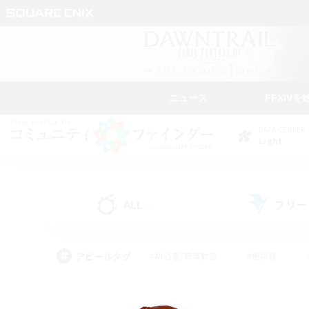
ニュース
FFXIVを
DATA CENTER
Light
ALL
フリー
(0)
アピールタグ
#初心者/若葉歓迎
#絶挑戦
#モブハント
#学生中心
#なんでも楽しむ
#スクリーンショット撮影
#ハウジ