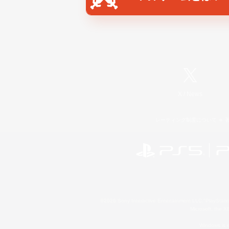
X
/
News
レーティング制度について
©2026 Sony Interactive Entertainment LLC."PlayStation
Microsoft, the 
Windows is e