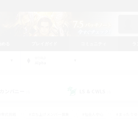
始める
プレイガイド
コミュニティ
ラ
WORLD
Alpha
カンパニー
LS & CWLS
(0)
(0)
#零式挑戦
#立ち上げメンバー募集
#社会人中心
#まったり
#体験歓迎
#クラフター中心
#ギャザラー中心
#ロー
ング
#演奏
#ミラプリ（ミラージュプリズム）
#クリア目指