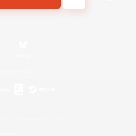
Bluesky
利用者情報の外部送信について
s or trademarks of Sony Interactive Entertainment Inc.
up of companies.
er countries.