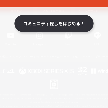
関連商品
e-STOREで購入
ゲームダウンロード
コミュニティ探しをはじめる！
Official Information
YouTube
Instagram
Twitch
LINE
著作権について
プライバシーポリシー
サポートセンター
ライセンス
ルール＆ポリシー
 Family Mark", "PlayStation", "PS5 logo", "PS5", "PS4 logo" and "PS4" are registered trademark
XBOX Sphere mark, the Series X|S logo and XBOX Series X|S are trademarks of the Microsoft gro
Nintendo Switch is a trademark of Nintendo.
ither a registered trademark or trademark of Microsoft Corporation in the United States and/or oth