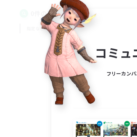
0件の募集が見つかりました！
指定なし
平日
週末
コミュ
フリーカンパ
募