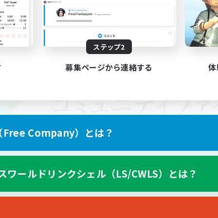
ステップ2
す
募集ページから連絡する
体
ree Company）とは？
スワールドリンクシェル（LS/CWLS）とは？
スマートフォン版へ