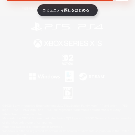
ライセンス
ルール＆ポリシー
利用者情報の外部送信について
コミュニティ探しをはじめる！
©2026 Sony Interactive Entertainment LLC."PlayStation Family Mark", "PlayStation", "PS5
logo", "PS5", "PS4 logo" and "PS4" are registered trademarks or trademarks of Sony
Interactive Entertainment Inc.
Microsoft, the XBOX Sphere mark, the Series X|S logo and XBOX Series X|S are trademarks
of the Microsoft group of companies.
Nintendo Switch is a trademark of Nintendo.
Windows is either a registered trademark or trademark of Microsoft Corporation in the United