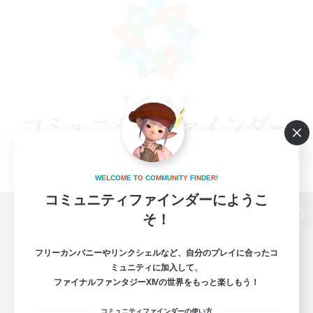
W
E
L
C
O
M
E
T
O
C
O
M
M
U
N
I
T
Y
F
I
N
D
E
R
!
コミュニティファインダーにようこ
そ！
パソコン版へ
フリーカンパニーやリンクシェルなど、自分のプレイに合ったコ
ミュニティに加入して、
ファイナルファンタジーXIVの世界をもっと楽しもう！
関連商品
e-STOREで購入
コミュニティファインダーの使い方