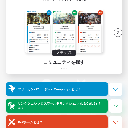
ゲームダウンロード
Official Information
/
X
News
YouTube
ステップ1
コミュニティを探す
Instagram
Twitch
フリーカンパニー（Free Company）とは？
LINE
Bluesky
リンクシェル/クロスワールドリンクシェル（LS/CWLS）と
は？
レーティング制度について
プライバシーポリシー
著作権について
サポートセンター
PvPチームとは？