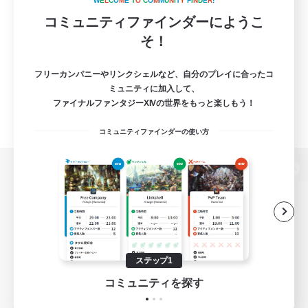
W
E
L
C
O
M
E
T
O
C
O
M
M
U
N
I
T
Y
F
I
N
D
E
R
!
コミュニティファインダーにようこ
そ！
フリーカンパニーやリンクシェルなど、自分のプレイに合ったコ
ミュニティに加入して、
ファイナルファンタジーXIVの世界をもっと楽しもう！
コミュニティファインダーの使い方
パソコン版へ
関連商品
e-STOREで購入
ステップ1
ゲームダウンロード
コミュニティを探す