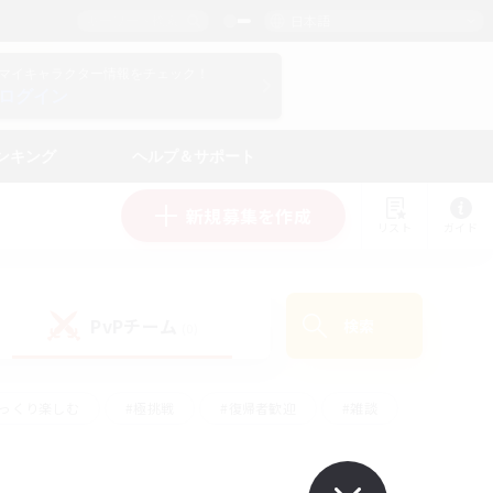
日本語
マイキャラクター情報をチェック！
ログイン
ンキング
ヘルプ＆サポート
新規募集を作成
リスト
ガイド
PvPチーム
検索
(0)
ゆっくり楽しむ
#極挑戦
#復帰者歓迎
#雑談
学生中心
#トレジャーハント
#レベリング
して頑張る
#プレイヤー主催イベント