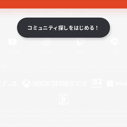
関連商品
e-STOREで購入
ゲームダウンロード
コミュニティ探しをはじめる！
Official Information
YouTube
Instagram
Twitch
LINE
著作権について
プライバシーポリシー
サポートセンター
ライセンス
ルール＆ポリシー
 Family Mark", "PlayStation", "PS5 logo", "PS5", "PS4 logo" and "PS4" are registered trademark
XBOX Sphere mark, the Series X|S logo and XBOX Series X|S are trademarks of the Microsoft gro
Nintendo Switch is a trademark of Nintendo.
ither a registered trademark or trademark of Microsoft Corporation in the United States and/or oth