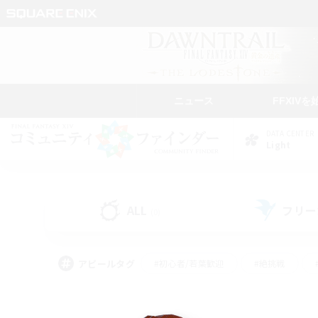
ニュース
FFXIVを
DATA CENTER
Light
ALL
フリー
(0)
アピールタグ
#初心者/若葉歓迎
#絶挑戦
#モブハント
#なんでも楽しむ
#ロールプ
#ミラプリ（ミラージュプリズム）