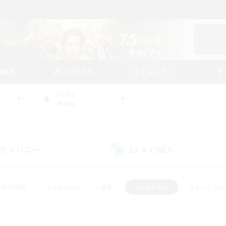
始める
プレイガイド
コミュニティ
ラ
WORLD
Alpha
カンパニー
LS & CWLS
(0)
(0)
#零式挑戦
#立ち上げメンバー募集
#社会人中心
#まったり
レイ
#クラフター中心
#体験歓迎
#ギャザラー中心
#
#スクリーンショット撮影
#ハウジング
#演奏
#クリア目指