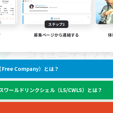
ステップ2
す
募集ページから連絡する
体
ree Company）とは？
スワールドリンクシェル（LS/CWLS）とは？
スマートフォン版へ