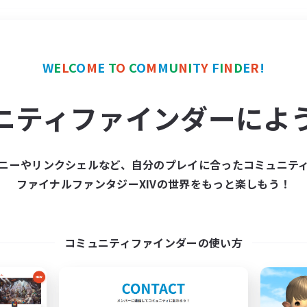
＃社会人中心
使用言語
W
E
L
C
O
M
E
T
O
C
O
M
M
U
N
I
T
Y
F
I
N
D
E
R
!
ニティファインダーによ
ニーやリンクシェルなど、自分のプレイに合ったコミュニテ
ファイナルファンタジーXIVの世界をもっと楽しもう！
募集数 0件
集が見つかりませんでし
コミュニティファインダーの使い方
条件を変えて検索してみるでっす！