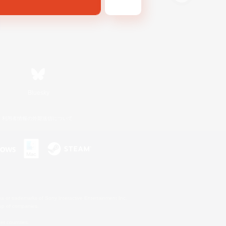
Bluesky
利用者情報の外部送信について
s or trademarks of Sony Interactive Entertainment Inc.
up of companies.
er countries.