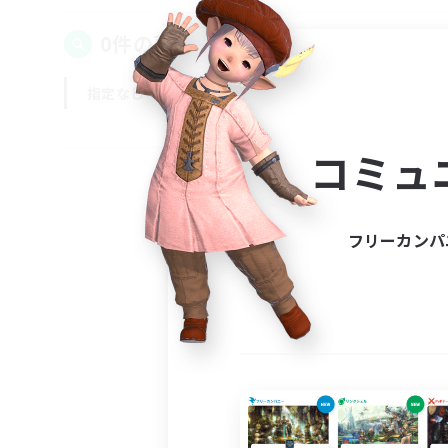
0件の募集が見つかりました！
指定なし
平日
週末
コミュ
フリーカンパ
募