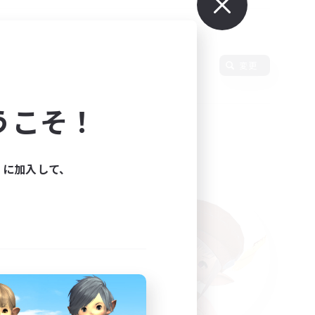
変更
うこそ！
ィに加入して、
た。