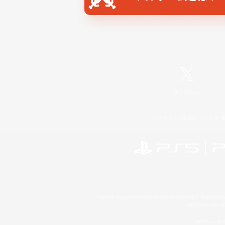
X
/
News
レーティング制度について
©2026 Sony Interactive Entertainment LLC."PlayStation
Microsoft, the 
Windows is e