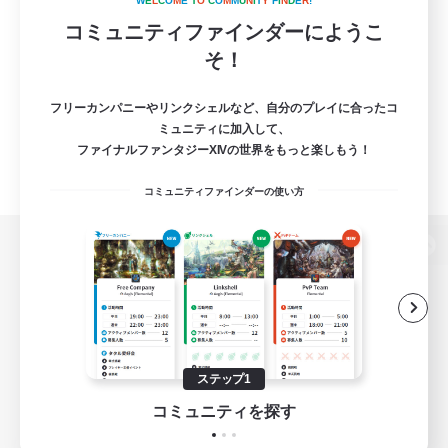
W
E
L
C
O
M
E
T
O
C
O
M
M
U
N
I
T
Y
F
I
N
D
E
R
!
コミュニティファインダーにようこ
そ！
フリーカンパニーやリンクシェルなど、自分のプレイに合ったコ
ミュニティに加入して、
ファイナルファンタジーXIVの世界をもっと楽しもう！
コミュニティファインダーの使い方
パソコン版へ
関連商品
e-STOREで購入
ステップ1
ゲームダウンロード
コミュニティを探す