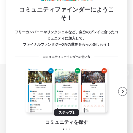
W
E
L
C
O
M
E
T
O
C
O
M
M
U
N
I
T
Y
F
I
N
D
E
R
!
コミュニティファインダーにようこ
そ！
フリーカンパニーやリンクシェルなど、自分のプレイに合ったコ
ミュニティに加入して、
ファイナルファンタジーXIVの世界をもっと楽しもう！
コミュニティファインダーの使い方
パソコン版へ
関連商品
e-STOREで購入
ステップ1
ゲームダウンロード
コミュニティを探す