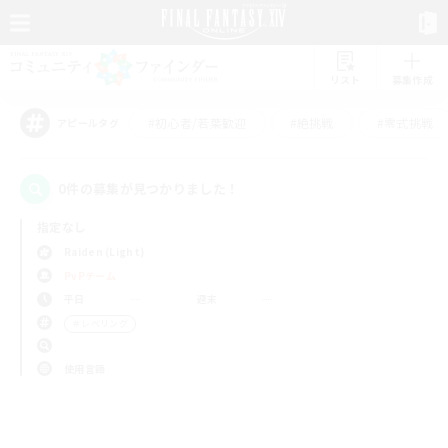
リスト
募集作成
#初心者/若葉歓迎
#絶挑戦
#零式挑戦
アピールタグ
0件の募集が見つかりました！
指定なし
Raiden (Light)
PvPチーム
平日
週末
＃レベリング
使用言語