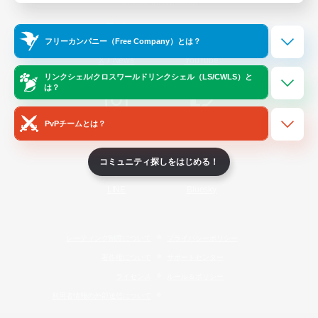
Official Information
フリーカンパニー（Free Company）とは？
/
X
News
YouTube
リンクシェル/クロスワールドリンクシェル（LS/CWLS）と
は？
PvPチームとは？
Instagram
Twitch
コミュニティ探しをはじめる！
LINE
Bluesky
レーティング制度について
プライバシーポリシー
著作権について
サポートセンター
ライセンス
ルール＆ポリシー
利用者情報の外部送信について