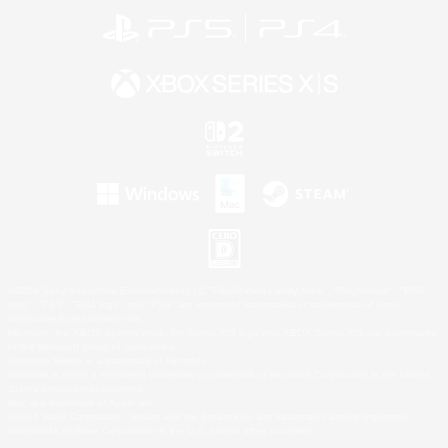
©2026 Sony Interactive Entertainment LLC."PlayStation Family Mark", "PlayStation", "PS5
logo", "PS5", "PS4 logo" and "PS4" are registered trademarks or trademarks of Sony
Interactive Entertainment Inc.
Microsoft, the XBOX Sphere mark, the Series X|S logo and XBOX Series X|S are trademarks
of the Microsoft group of companies.
Nintendo Switch is a trademark of Nintendo.
Windows is either a registered trademark or trademark of Microsoft Corporation in the United
States and/or other countries.
Mac is a trademark of Apple Inc.
©2026 Valve Corporation. Steam and the Steam logo are trademarks and/or registered
trademarks of Valve Corporation in the U.S. and/or other countries.