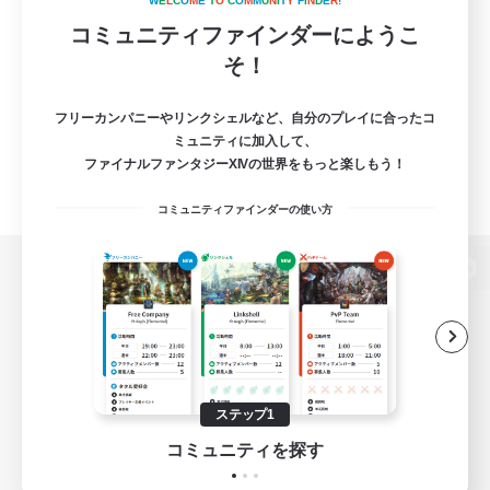
W
E
L
C
O
M
E
T
O
C
O
M
M
U
N
I
T
Y
F
I
N
D
E
R
!
コミュニティファインダーにようこ
そ！
フリーカンパニーやリンクシェルなど、自分のプレイに合ったコ
ミュニティに加入して、
ファイナルファンタジーXIVの世界をもっと楽しもう！
コミュニティファインダーの使い方
パソコン版へ
関連商品
e-STOREで購入
ステップ1
ゲームダウンロード
コミュニティを探す