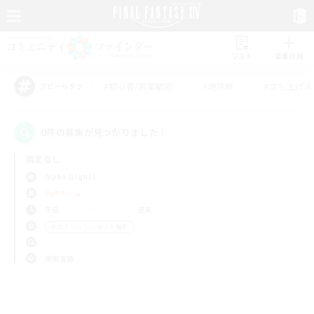
リスト
募集作成
#初心者/若葉歓迎
#絶挑戦
#立ち上げメ
アピールタグ
0件の募集が見つかりました！
指定なし
Alpha (Light)
PvPチーム
平日
週末
＃スクリーンショット撮影
使用言語