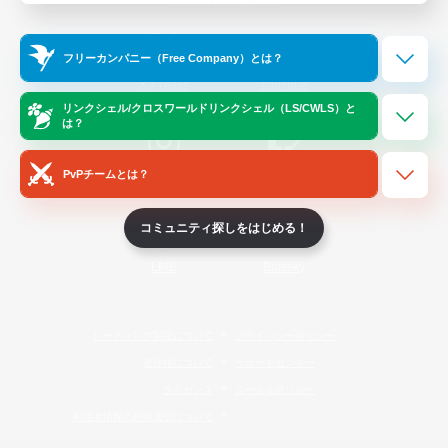
Official Information
フリーカンパニー（Free Company）とは？
/
X
News
YouTube
リンクシェル/クロスワールドリンクシェル（LS/CWLS）と
は？
PvPチームとは？
Instagram
Twitch
コミュニティ探しをはじめる！
LINE
Bluesky
レーティング制度について
プライバシーポリシー
著作権について
サポートセンター
ライセンス
ルール＆ポリシー
利用者情報の外部送信について