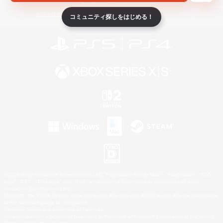
ライセンス
ルール＆ポリシー
利用者情報の外部送信について
コミュニティ探しをはじめる！
©2026 Sony Interactive Entertainment LLC."PlayStation Family Mark", "PlayStation", "PS5
logo", "PS5", "PS4 logo" and "PS4" are registered trademarks or trademarks of Sony
Interactive Entertainment Inc.
Microsoft, the XBOX Sphere mark, the Series X|S logo and XBOX Series X|S are trademarks
of the Microsoft group of companies.
Nintendo Switch is a trademark of Nintendo.
Windows is either a registered trademark or trademark of Microsoft Corporation in the United