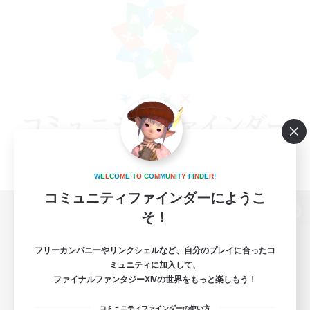
W
E
L
C
O
M
E
T
O
C
O
M
M
U
N
I
T
Y
F
I
N
D
E
R
!
コミュニティファインダーにようこ
そ！
パソコン版へ
フリーカンパニーやリンクシェルなど、自分のプレイに合ったコ
ミュニティに加入して、
ファイナルファンタジーXIVの世界をもっと楽しもう！
関連商品
e-STOREで購入
コミュニティファインダーの使い方