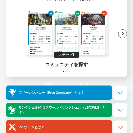
ゲームダウンロード
Official Information
/
X
News
YouTube
ステップ1
コミュニティを探す
Instagram
Twitch
フリーカンパニー（Free Company）とは？
LINE
Bluesky
リンクシェル/クロスワールドリンクシェル（LS/CWLS）と
は？
レーティング制度について
プライバシーポリシー
著作権について
サポートセンター
PvPチームとは？