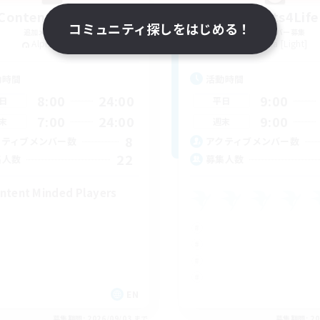
Content Warning
Sprouts4Life
コミュニティ探しをはじめる！
追加メンバー募集
追加メンバー募集
Alpha [Light]
Alpha [Light]
動時間
活動時間
8:00
24:00
9:00
日
平日
7:00
24:00
9:00
末
週末
8
クティブメンバー数
アクティブメンバー数
22
集人数
募集人数
ntent Minded Players
EN
募集期間: 2026/09/03 まで
募集期間: 20