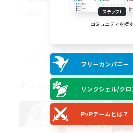
100
募集人数
募
ステップ1
Init
Wo
コミュニティを探
JA / EN / DE / FR
募集期間: 2026/09/05 まで
フリーカンパニー（F
フリーカンパニー
フリー
リンクシェル/クロ
NEW
PvPチームとは？