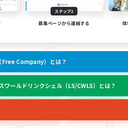
25
集人数
募集人数
ステップ2
hlfühlfaktor
25+ casual LGBTQ-fr
す
募集ページから連絡する
体
DE
募集期間: 2026/09/05 まで
募集期間: 20
ree Company）とは？
カンパニー
フリーカンパニー
スワールドリンクシェル（LS/CWLS）とは？
NEW