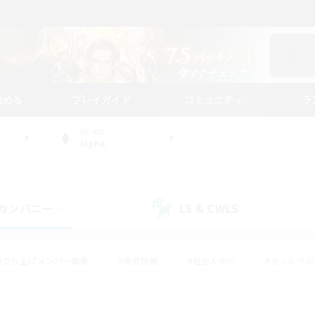
始める
プレイガイド
コミュニティ
ラ
WORLD
Alpha
カンパニー
LS & CWLS
(47)
(27)
#立ち上げメンバー募集
#零式挑戦
#社会人中心
#まったり
体験歓迎
#クラフター中心
#ロールプレイ
#ギャザラー中心
ージュプリズム）
#スクリーンショット撮影
#クリア目指して頑張る