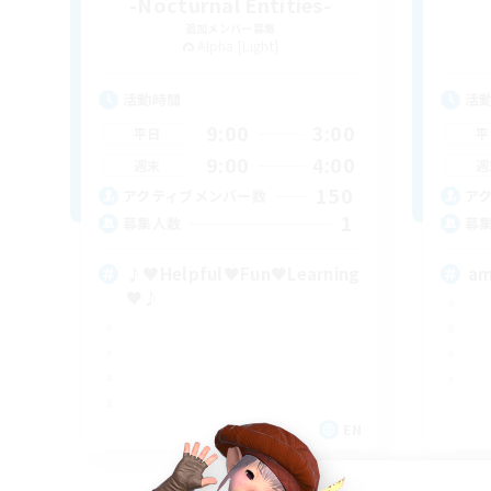
-Nocturnal Entities-
追加メンバー募集
Alpha [Light]
活動時間
活
9:00
3:00
平日
平
9:00
4:00
週末
週
150
アクティブメンバー数
ア
1
募集人数
募
♪♥Helpful♥Fun♥Learning
am
♥♪
EN
募集期間: 2026/09/06 まで