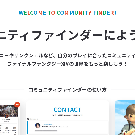
W
E
L
C
O
M
E
T
O
C
O
M
M
U
N
I
T
Y
F
I
N
D
E
R
!
カンパニー
フリーカンパニー
NEW
ニティファインダーによ
ニーやリンクシェルなど、自分のプレイに合ったコミュニテ
ファイナルファンタジーXIVの世界をもっと楽しもう！
Naja_Haje
Sleepy Moogle
追加メンバー募集
追加メンバー募集
Alpha [Light]
Alpha [Light]
コミュニティファインダーの使い方
動時間
活動時間
7:00
24:00
16:00
日
平日
7:00
2:00
8:00
末
週末
29
クティブメンバー数
アクティブメンバー数