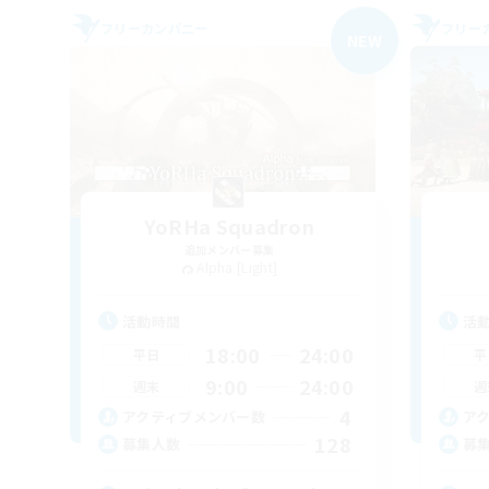
フリーカンパニー
フリー
NEW
YoRHa Squadron
追加メンバー募集
Alpha [Light]
活動時間
活
18:00
24:00
平日
平
9:00
24:00
週末
週
4
アクティブメンバー数
ア
128
募集人数
募