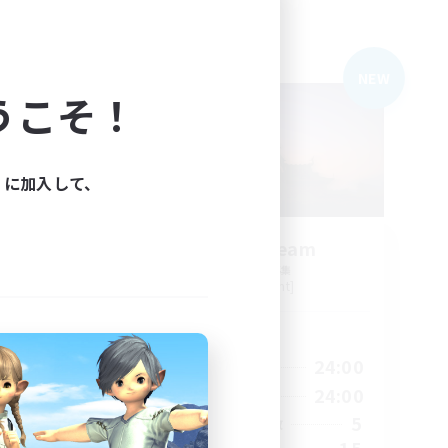
フリーカンパニー
NEW
NEW
うこそ！
ィに加入して、
s
Sunrise Dream
追加メンバー募集
Alpha [Light]
活動時間
24:00
1:00
24:00
平日
24:00
1:00
24:00
週末
17
5
アクティブメンバー数