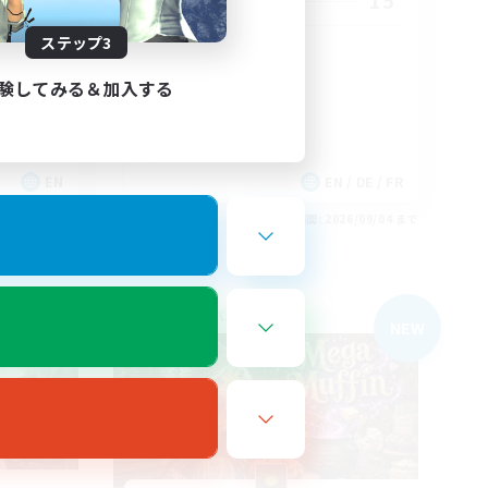
20
15
募集人数
ステップ3
iendly
Warm and cozy
験してみる＆加入する
EN
EN / DE / FR
26/09/04 まで
募集期間: 2026/09/04 まで
フリーカンパニー
NEW
NEW