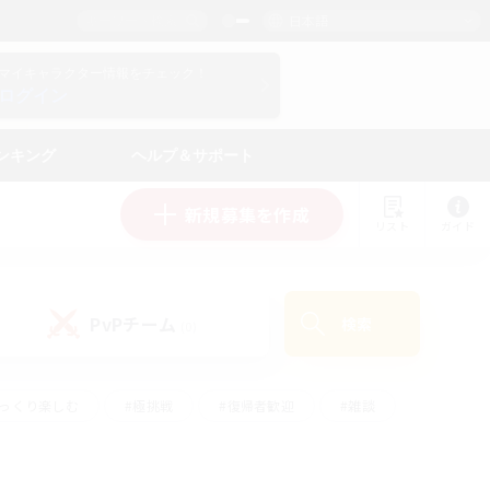
日本語
マイキャラクター情報をチェック！
ログイン
ンキング
ヘルプ＆サポート
新規募集を作成
リスト
ガイド
PvPチーム
検索
(0)
ゆっくり楽しむ
#極挑戦
#復帰者歓迎
#雑談
#ハウジング
#トレジャーハント
#レベリング
#プレイヤー主催イベント