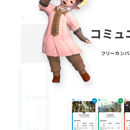
フリーカンパニー
フリー
コミュ
フリーカンパ
Initiative
追加メンバー募集
Alpha [Light]
活動時間
活
1:00
24:00
平日
平
1:00
24:00
週末
週
500
アクティブメンバー数
ア