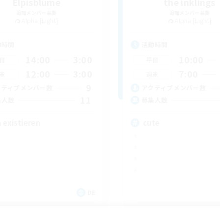
Elpisblume
the inklings
追加メンバー募集
追加メンバー募集
Alpha [Light]
Alpha [Light]
動時間
活動時間
14:00
3:00
10:00
日
平日
12:00
3:00
7:00
末
週末
9
クティブメンバー数
アクティブメンバー数
11
集人数
募集人数
 existieren
cute
DE
募集期間: 2026/09/06 まで
募集期間: 20