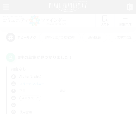
リスト
募集作成
#初心者/若葉歓迎
#絶挑戦
#零式挑戦
アピールタグ
0件の募集が見つかりました！
指定なし
Alpha (Light)
フリーカンパニー
平日
週末
＃ハウジング
使用言語