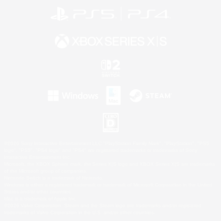
©2026 Sony Interactive Entertainment LLC."PlayStation Family Mark", "PlayStation", "PS5
logo", "PS5", "PS4 logo" and "PS4" are registered trademarks or trademarks of Sony
Interactive Entertainment Inc.
Microsoft, the XBOX Sphere mark, the Series X|S logo and XBOX Series X|S are trademarks
of the Microsoft group of companies.
Nintendo Switch is a trademark of Nintendo.
Windows is either a registered trademark or trademark of Microsoft Corporation in the United
States and/or other countries.
Mac is a trademark of Apple Inc.
©2026 Valve Corporation. Steam and the Steam logo are trademarks and/or registered
trademarks of Valve Corporation in the U.S. and/or other countries.