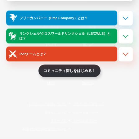
Official Information
フリーカンパニー（Free Company）とは？
/
X
News
YouTube
リンクシェル/クロスワールドリンクシェル（LS/CWLS）と
は？
PvPチームとは？
Instagram
Twitch
コミュニティ探しをはじめる！
LINE
Bluesky
レーティング制度について
プライバシーポリシー
著作権について
サポートセンター
ライセンス
ルール＆ポリシー
利用者情報の外部送信について