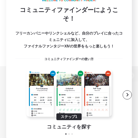
W
E
L
C
O
M
E
T
O
C
O
M
M
U
N
I
T
Y
F
I
N
D
E
R
!
コミュニティファインダーにようこ
そ！
フリーカンパニーやリンクシェルなど、自分のプレイに合ったコ
ミュニティに加入して、
ファイナルファンタジーXIVの世界をもっと楽しもう！
コミュニティファインダーの使い方
パソコン版へ
関連商品
e-STOREで購入
ステップ1
ゲームダウンロード
コミュニティを探す