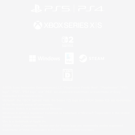
©2026 Sony Interactive Entertainment LLC."PlayStation Family Mark", "PlayStation", "PS5
logo", "PS5", "PS4 logo" and "PS4" are registered trademarks or trademarks of Sony
Interactive Entertainment Inc.
Microsoft, the XBOX Sphere mark, the Series X|S logo and XBOX Series X|S are trademarks
of the Microsoft group of companies.
Nintendo Switch is a trademark of Nintendo.
Windows is either a registered trademark or trademark of Microsoft Corporation in the United
States and/or other countries.
Mac is a trademark of Apple Inc.
©2026 Valve Corporation. Steam and the Steam logo are trademarks and/or registered
trademarks of Valve Corporation in the U.S. and/or other countries.