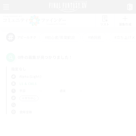
リスト
募集作成
#初心者/若葉歓迎
#絶挑戦
#立ち上げメ
アピールタグ
0件の募集が見つかりました！
指定なし
Alpha (Light)
LS & CWLS
平日
週末
＃学生中心
使用言語