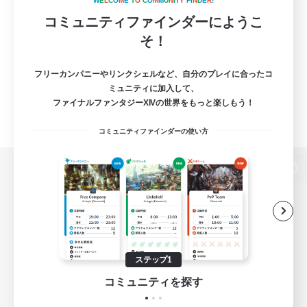
W
E
L
C
O
M
E
T
O
C
O
M
M
U
N
I
T
Y
F
I
N
D
E
R
!
コミュニティファインダーにようこ
そ！
フリーカンパニーやリンクシェルなど、自分のプレイに合ったコ
ミュニティに加入して、
ファイナルファンタジーXIVの世界をもっと楽しもう！
コミュニティファインダーの使い方
パソコン版へ
関連商品
e-STOREで購入
ステップ1
ゲームダウンロード
コミュニティを探す