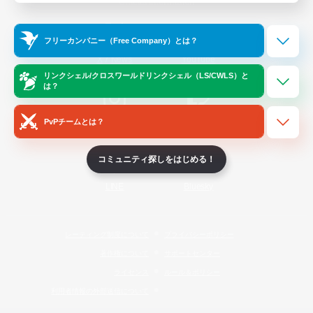
Official Information
フリーカンパニー（Free Company）とは？
/
X
News
YouTube
リンクシェル/クロスワールドリンクシェル（LS/CWLS）と
は？
PvPチームとは？
Instagram
Twitch
コミュニティ探しをはじめる！
LINE
Bluesky
レーティング制度について
プライバシーポリシー
著作権について
サポートセンター
ライセンス
ルール＆ポリシー
利用者情報の外部送信について