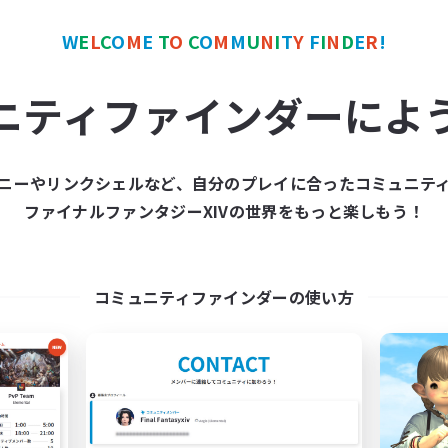
W
E
L
C
O
M
E
T
O
C
O
M
M
U
N
I
T
Y
F
I
N
D
E
R
!
ワールドリンクシェル
クロスワールドリンクシェル
NEW
ニティファインダーによ
ニーやリンクシェルなど、自分のプレイに合ったコミュニテ
ファイナルファンタジーXIVの世界をもっと楽しもう！
E G4Y BROS - LIGHT
立ち上げメンバー
追加メンバー募集
Light
Light
活動時間
コミュニティファインダーの使い方
動時間
19:00
平日
1:00
24:00
日
10:00
週末
1:00
24:00
末
募集人数
44
クティブメンバー数
16
集人数
FFXIV DIscord Server