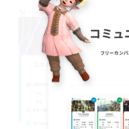
クロスワールドリンクシェル
クロス
コミュ
フリーカンパ
立ち上げメンバー募集
TH
Light
活動時間
活
22:00
6:00
平日
平
22:00
6:00
週末
週
63
募集人数
ア
募
Bozjan Night Owls