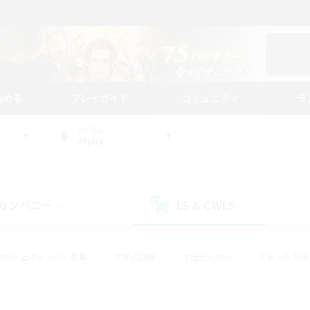
始める
プレイガイド
コミュニティ
ラ
WORLD
Alpha
カンパニー
LS & CWLS
(47)
(27)
#立ち上げメンバー募集
#零式挑戦
#社会人中心
#まったり
体験歓迎
#クラフター中心
#ロールプレイ
#ギャザラー中心
ージュプリズム）
#スクリーンショット撮影
#クリア目指して頑張る