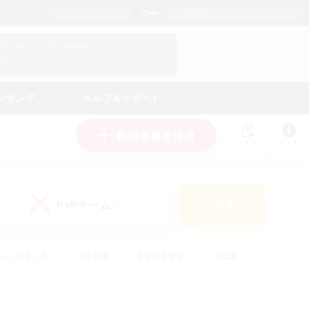
日本語
マイキャラクター情報をチェック！
ログイン
ンキング
ヘルプ＆サポート
新規募集を作成
リスト
ガイド
PvPチーム
検索
(0)
ゆっくり楽しむ
#極挑戦
#復帰者歓迎
#雑談
#ハウジング
#トレジャーハント
#レベリング
#プレイヤー主催イベント