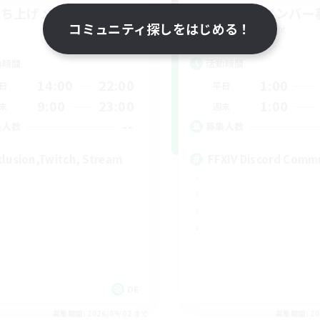
立ち上げメンバー募集
立ち上げメンバー
コミュニティ探しをはじめる！
Light
Light
動時間
活動時間
14:00
22:00
1:00
日
平日
9:00
23:00
1:00
末
週末
--
集人数
募集人数
klusion,Twitch, Stream
FFXIV Discord Comm
DE
募集期間: 2026/09/02 まで
募集期間: 20