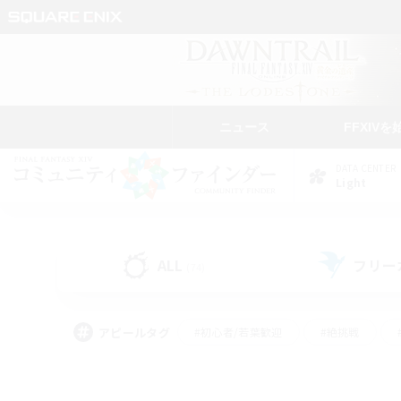
ニュース
FFXIVを
DATA CENTER
Light
ALL
フリー
(74)
アピールタグ
#初心者/若葉歓迎
#絶挑戦
#学生中心
#なんでも楽しむ
#モブハント
#
#演奏
#ミラプリ（ミラ