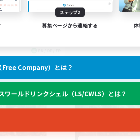
ステップ2
す
募集ページから連絡する
体
EN / DE / FR
募集期間: 2026/09/05 まで
募集期間: 20
ree Company）とは？
ワールドリンクシェル
クロスワールドリンクシェル
スワールドリンクシェル（LS/CWLS）とは？
NEW