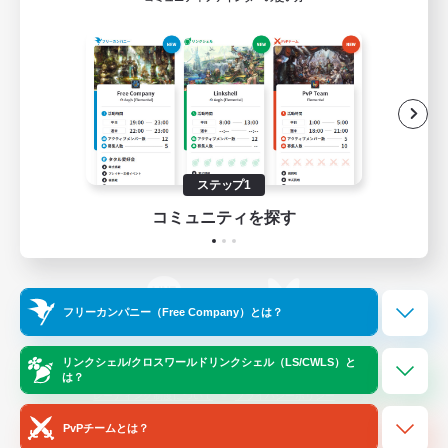
ゲームダウンロード
Official Information
/
X
News
YouTube
ステップ1
コミュニティを探す
Instagram
Twitch
フリーカンパニー（Free Company）とは？
LINE
Bluesky
リンクシェル/クロスワールドリンクシェル（LS/CWLS）と
は？
レーティング制度について
プライバシーポリシー
著作権について
サポートセンター
PvPチームとは？