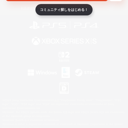
ライセンス
ルール＆ポリシー
利用者情報の外部送信について
コミュニティ探しをはじめる！
©2026 Sony Interactive Entertainment LLC."PlayStation Family Mark", "PlayStation", "PS5
logo", "PS5", "PS4 logo" and "PS4" are registered trademarks or trademarks of Sony
Interactive Entertainment Inc.
Microsoft, the XBOX Sphere mark, the Series X|S logo and XBOX Series X|S are trademarks
of the Microsoft group of companies.
Nintendo Switch is a trademark of Nintendo.
Windows is either a registered trademark or trademark of Microsoft Corporation in the United