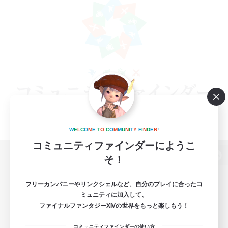
W
E
L
C
O
M
E
T
O
C
O
M
M
U
N
I
T
Y
F
I
N
D
E
R
!
コミュニティファインダーにようこ
そ！
パソコン版へ
フリーカンパニーやリンクシェルなど、自分のプレイに合ったコ
ミュニティに加入して、
ファイナルファンタジーXIVの世界をもっと楽しもう！
関連商品
e-STOREで購入
コミュニティファインダーの使い方