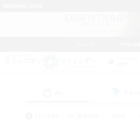
ニュース
FFXIVを
DATA CENTER
Light
ALL
フリー
(75)
アピールタグ
#初心者/若葉歓迎
#絶挑戦
#なんでも楽しむ
#学生中心
#モブハント
#レベリング
#クリア目指し