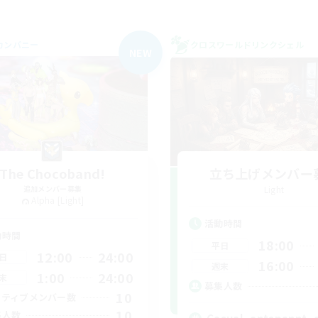
カンパニー
クロスワールドリンクシェル
NEW
The Chocoband!
立ち上げメンバー
追加メンバー募集
Light
Alpha [Light]
活動時間
動時間
18:00
平日
12:00
24:00
日
16:00
週末
1:00
24:00
末
募集人数
10
クティブメンバー数
10
集人数