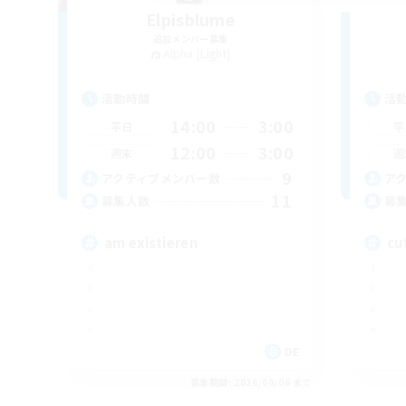
Elpisblume
追加メンバー募集
Alpha [Light]
活動時間
活
14:00
3:00
平日
平
12:00
3:00
週末
週
9
アクティブメンバー数
ア
11
募集人数
募
am existieren
cu
DE
募集期間: 2026/09/06 まで