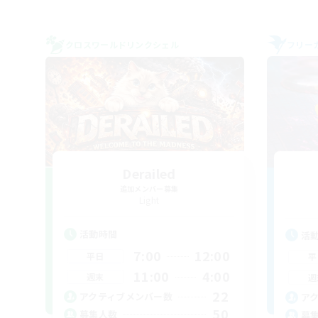
クロスワールドリンクシェル
フリー
Derailed
追加メンバー募集
Light
活動時間
活
7:00
12:00
平日
平
11:00
4:00
週末
週
22
アクティブメンバー数
ア
50
募集人数
募