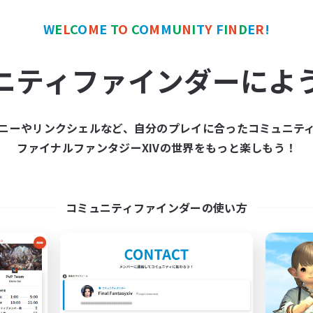
W
E
L
C
O
M
E
T
O
C
O
M
M
U
N
I
T
Y
F
I
N
D
E
R
!
カンパニー
クロスワールドリンクシェル
NEW
ニティファインダーによ
ニーやリンクシェルなど、自分のプレイに合ったコミュニテ
ファイナルファンタジーXIVの世界をもっと楽しもう！
Nocturnal Entities-
Per Audacia Ad A
追加メンバー募集
追加メンバー募集
Alpha [Light]
Light
コミュニティファインダーの使い方
活動時間
動時間
1:00
9:00
3:00
平日
日
1:00
9:00
4:00
週末
末
150
アクティブメンバー数
クティブメンバー数
1
募集人数
集人数