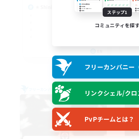
⭐ Shining ⭐ As ⭐ One
♪♥
ステップ1
♥
コミュニティを探
EN
募集期間: 2026/09/07 まで
フリーカンパニー（F
フリーカンパニー
フリー
リンクシェル/クロ
NEW
PvPチームとは？