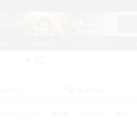
始める
プレイガイド
コミュニティ
ラ
WORLD
Alpha
カンパニー
LS & CWLS
(47)
(28)
#立ち上げメンバー募集
#零式挑戦
#社会人中心
#極挑戦
#体験歓迎
#ロールプレイ
#ギャザラー中心
#クラフター中
て頑張る
#スクリーンショット撮影
#ミラプリ（ミラージュプリズム