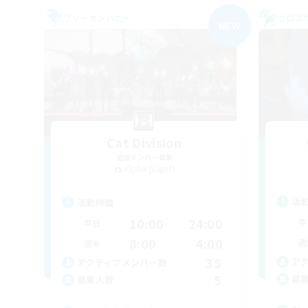
フリーカンパニー
クロス
NEW
Cat Division
追加メンバー募集
Alpha [Light]
活
活動時間
10:00
24:00
平
平日
8:00
4:00
週
週末
35
ア
アクティブメンバー数
5
募
募集人数