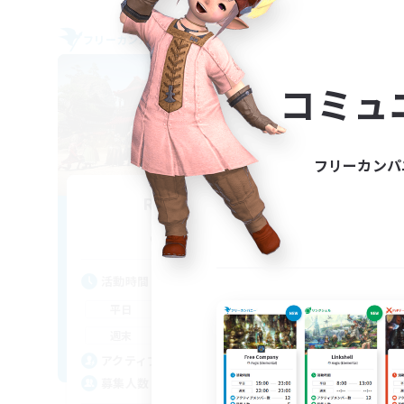
フリーカンパニー
フリー
NEW
コミュ
フリーカンパ
Reflections
-
追加メンバー募集
Alpha [Light]
活動時間
活
7:00
2:00
平日
平
7:00
3:00
週末
週
85
アクティブメンバー数
ア
15
募集人数
募