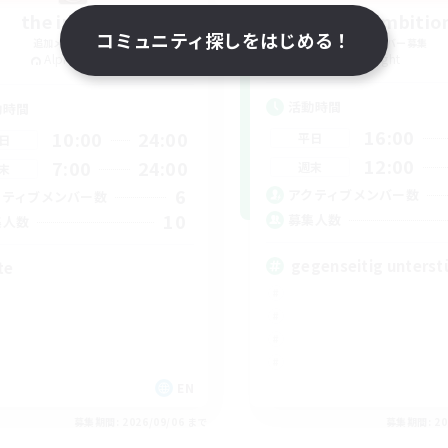
the inklings
Rising Ambitio
コミュニティ探しをはじめる！
追加メンバー募集
追加メンバー募集
Alpha [Light]
Light
活動時間
動時間
16:00
10:00
24:00
平日
日
12:00
7:00
24:00
週末
末
6
アクティブメンバー数
クティブメンバー数
10
募集人数
集人数
gegenseitig unterst
te
EN
募集期間: 2026/09/06 まで
募集期間: 20