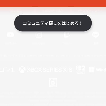
関連商品
e-STOREで購入
ゲームダウンロード
コミュニティ探しをはじめる！
Official Information
YouTube
Instagram
Twitch
LINE
著作権について
プライバシーポリシー
サポートセンター
ライセンス
ルール＆ポリシー
 Family Mark", "PlayStation", "PS5 logo", "PS5", "PS4 logo" and "PS4" are registered trademark
XBOX Sphere mark, the Series X|S logo and XBOX Series X|S are trademarks of the Microsoft gro
Nintendo Switch is a trademark of Nintendo.
ither a registered trademark or trademark of Microsoft Corporation in the United States and/or oth