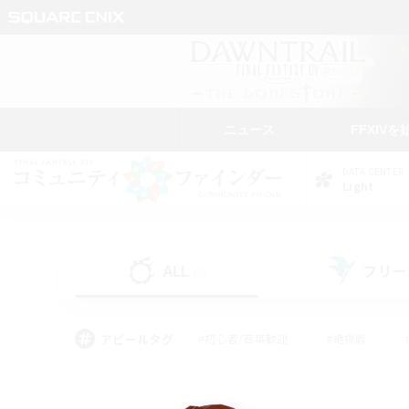
ニュース
FFXIVを
DATA CENTER
Light
ALL
フリー
(0)
アピールタグ
#初心者/若葉歓迎
#絶挑戦
#学生中心
#なんでも楽しむ
#モブハント
#
#演奏
#ミラプリ（ミラ