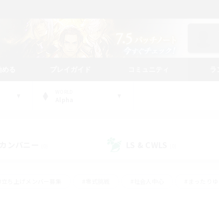
始める
プレイガイド
コミュニティ
ラ
WORLD
Alpha
カンパニー
LS & CWLS
(0)
(0)
#立ち上げメンバー募集
#零式挑戦
#社会人中心
#まったり
体験歓迎
#クラフター中心
#ロールプレイ
#ギャザラー中心
ージュプリズム）
#スクリーンショット撮影
#クリア目指して頑張る