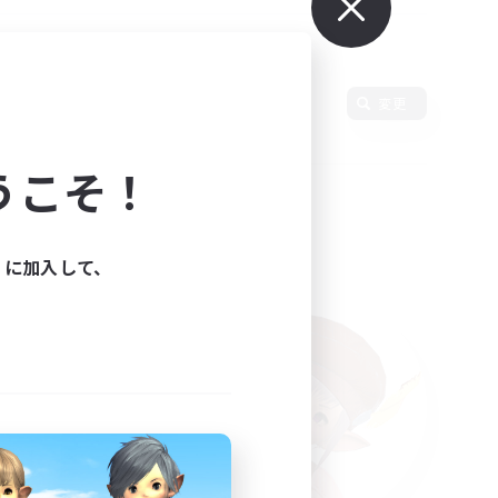
変更
うこそ！
ィに加入して、
た。