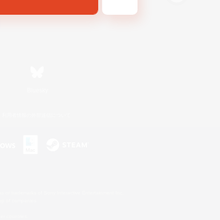
Bluesky
利用者情報の外部送信について
s or trademarks of Sony Interactive Entertainment Inc.
up of companies.
er countries.