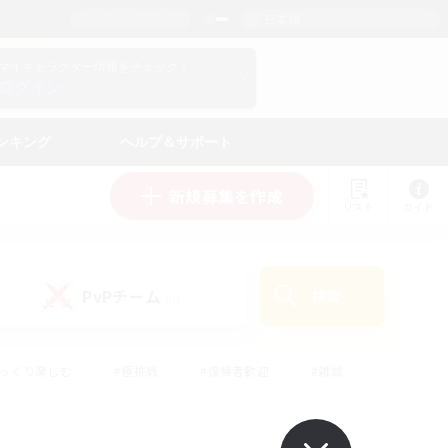
日本語
マイキャラクター情報をチェック！
ログイン
ンキング
ヘルプ＆サポート
新規募集を作成
リスト
ガイド
PvPチーム
検索
(0)
ゆっくり楽しむ
#極挑戦
#復帰者歓迎
#雑談
#ハウジング
#トレジャーハント
#レベリング
#プレイヤー主催イベント