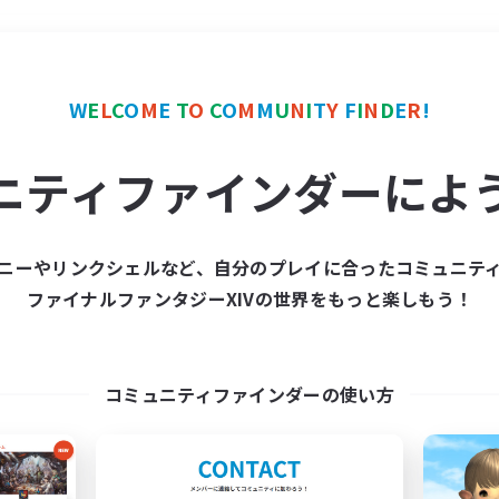
＃レベリング
使用言語
W
E
L
C
O
M
E
T
O
C
O
M
M
U
N
I
T
Y
F
I
N
D
E
R
!
ニティファインダーによ
ニーやリンクシェルなど、自分のプレイに合ったコミュニテ
ファイナルファンタジーXIVの世界をもっと楽しもう！
募集数 0件
集が見つかりませんでし
コミュニティファインダーの使い方
条件を変えて検索してみるでっす！