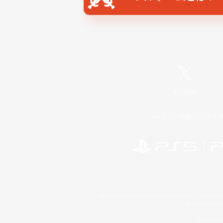
X
/
News
レーティング制度について
©2026 Sony Interactive Entertainment LLC."PlayStation
Microsoft, the 
Windows is e