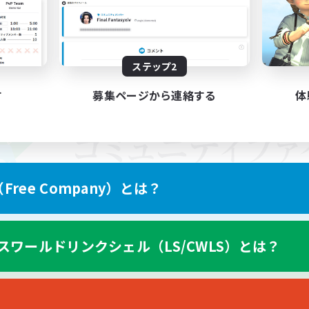
ステップ2
す
募集ページから連絡する
体
ree Company）とは？
スワールドリンクシェル（LS/CWLS）とは？
スマートフォン版へ