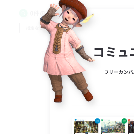
0件の募集が見つかりました！
指定なし
平日
週末
コミュ
フリーカンパ
募