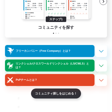
ステップ1
コミュニティを探す
Rising Ambitions
フリーカンパニー（Free Company）とは？
追加メンバー募集
Light
リンクシェル/クロスワールドリンクシェル（LS/CWLS）と
は？
10
募集人数
PvPチームとは？
gegenseitig unterstützen
コミュニティ探しをはじめる！