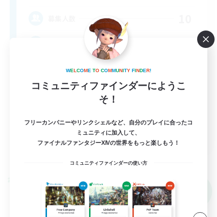
10
募集人数
cute
W
E
L
C
O
M
E
T
O
C
O
M
M
U
N
I
T
Y
F
I
N
D
E
R
!
コミュニティファインダーにようこ
そ！
フリーカンパニーやリンクシェルなど、自分のプレイに合ったコ
EN
ミュニティに加入して、
ファイナルファンタジーXIVの世界をもっと楽しもう！
詳細を見る
募集期間: 2026/09/06 まで
コミュニティファインダーの使い方
クロスワールドリンクシェル
NEW