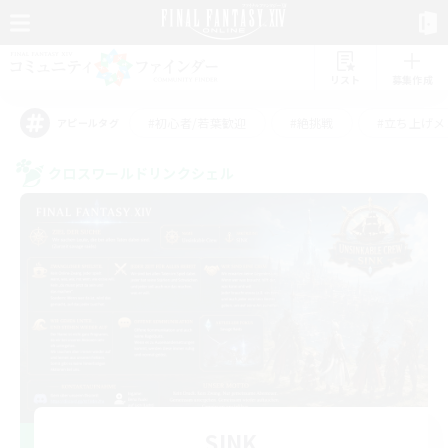
リスト
募集作成
#初心者/若葉歓迎
#絶挑戦
#立ち上げメ
アピールタグ
クロスワールドリンクシェル
SINK