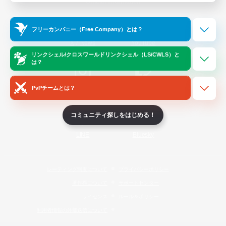
Official Information
フリーカンパニー（Free Company）とは？
/
X
News
YouTube
リンクシェル/クロスワールドリンクシェル（LS/CWLS）と
は？
PvPチームとは？
Instagram
Twitch
コミュニティ探しをはじめる！
LINE
Bluesky
レーティング制度について
プライバシーポリシー
著作権について
サポートセンター
ライセンス
ルール＆ポリシー
利用者情報の外部送信について