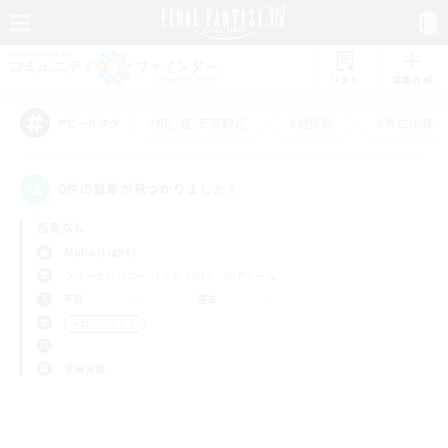
リスト
募集作成
#初心者/若葉歓迎
#絶挑戦
#零式挑戦
アピールタグ
0件の募集が見つかりました！
指定なし
Alpha (Light)
フリーカンパニー
LS & CWLS
PvPチーム
平日
週末
＃ロールプレイ
使用言語