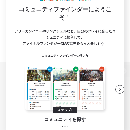
W
E
L
C
O
M
E
T
O
C
O
M
M
U
N
I
T
Y
F
I
N
D
E
R
!
コミュニティファインダーにようこ
そ！
フリーカンパニーやリンクシェルなど、自分のプレイに合ったコ
ミュニティに加入して、
ファイナルファンタジーXIVの世界をもっと楽しもう！
コミュニティファインダーの使い方
パソコン版へ
関連商品
e-STOREで購入
ステップ1
ゲームダウンロード
コミュニティを探す