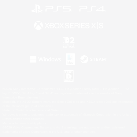
©2026 Sony Interactive Entertainment LLC."PlayStation Family Mark", "PlayStation", "PS5
logo", "PS5", "PS4 logo" and "PS4" are registered trademarks or trademarks of Sony
Interactive Entertainment Inc.
Microsoft, the XBOX Sphere mark, the Series X|S logo and XBOX Series X|S are trademarks
of the Microsoft group of companies.
Nintendo Switch is a trademark of Nintendo.
Windows is either a registered trademark or trademark of Microsoft Corporation in the United
States and/or other countries.
Mac is a trademark of Apple Inc.
©2026 Valve Corporation. Steam and the Steam logo are trademarks and/or registered
trademarks of Valve Corporation in the U.S. and/or other countries.