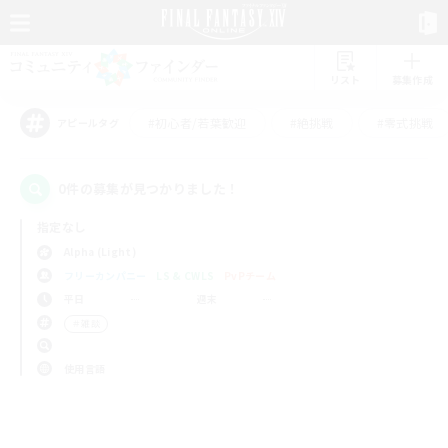
リスト
募集作成
#初心者/若葉歓迎
#絶挑戦
#零式挑戦
アピールタグ
0件の募集が見つかりました！
指定なし
Alpha (Light)
フリーカンパニー
LS & CWLS
PvPチーム
平日
週末
＃雑談
使用言語