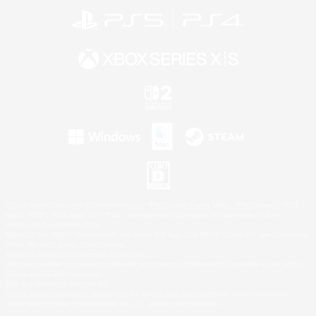
©2026 Sony Interactive Entertainment LLC."PlayStation Family Mark", "PlayStation", "PS5
logo", "PS5", "PS4 logo" and "PS4" are registered trademarks or trademarks of Sony
Interactive Entertainment Inc.
Microsoft, the XBOX Sphere mark, the Series X|S logo and XBOX Series X|S are trademarks
of the Microsoft group of companies.
Nintendo Switch is a trademark of Nintendo.
Windows is either a registered trademark or trademark of Microsoft Corporation in the United
States and/or other countries.
Mac is a trademark of Apple Inc.
©2026 Valve Corporation. Steam and the Steam logo are trademarks and/or registered
trademarks of Valve Corporation in the U.S. and/or other countries.