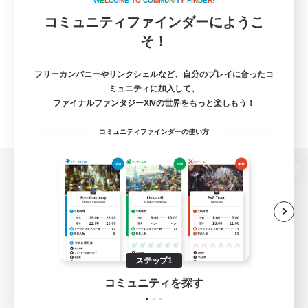
W
E
L
C
O
M
E
T
O
C
O
M
M
U
N
I
T
Y
F
I
N
D
E
R
!
コミュニティファインダーにようこ
そ！
フリーカンパニーやリンクシェルなど、自分のプレイに合ったコ
ミュニティに加入して、
ファイナルファンタジーXIVの世界をもっと楽しもう！
コミュニティファインダーの使い方
パソコン版へ
関連商品
e-STOREで購入
ステップ1
ゲームダウンロード
コミュニティを探す