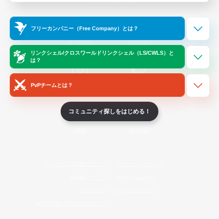
Official Information
フリーカンパニー（Free Company）とは？
/
X
News
YouTube
リンクシェル/クロスワールドリンクシェル（LS/CWLS）と
は？
PvPチームとは？
Instagram
Twitch
コミュニティ探しをはじめる！
LINE
Bluesky
レーティング制度について
プライバシーポリシー
著作権について
サポートセンター
ライセンス
ルール＆ポリシー
利用者情報の外部送信について