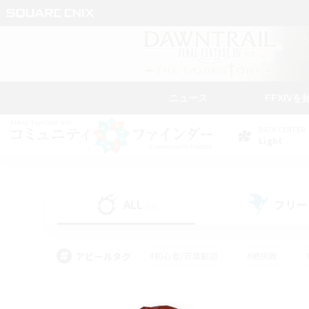
ニュース
FFXIVを
DATA CENTER
Light
ALL
フリー
(0)
アピールタグ
#初心者/若葉歓迎
#絶挑戦
#学生中心
#なんでも楽しむ
#モブハント
#
#演奏
#ミラプリ（ミラ