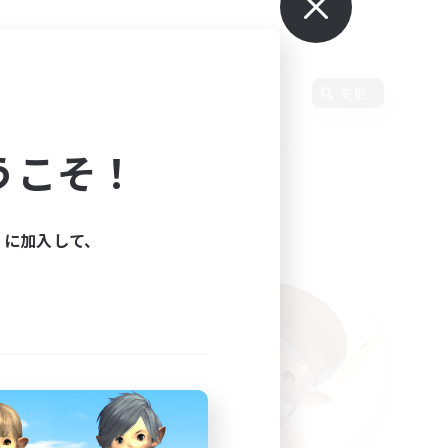
語
変更
うこそ！
ィに加入して、
た。