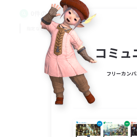
0件の募集が見つかりました！
指定なし
平日
週末
コミュ
フリーカンパ
募