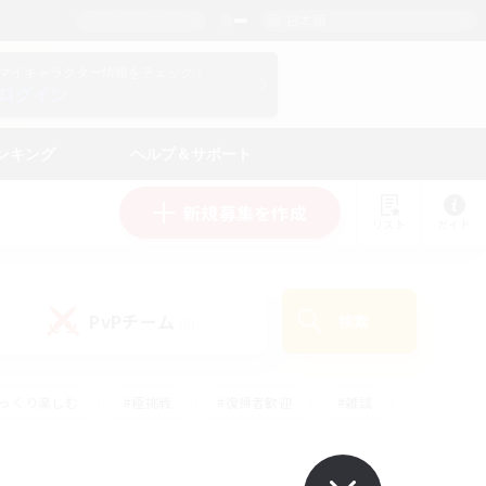
日本語
マイキャラクター情報をチェック！
ログイン
ンキング
ヘルプ＆サポート
新規募集を作成
リスト
ガイド
PvPチーム
検索
(0)
ゆっくり楽しむ
#極挑戦
#復帰者歓迎
#雑談
#ハウジング
#トレジャーハント
#レベリング
#プレイヤー主催イベント