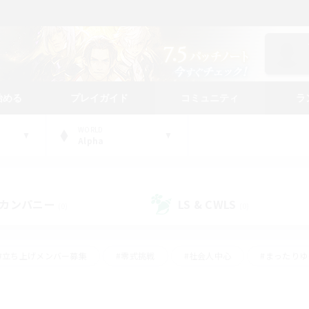
始める
プレイガイド
コミュニティ
ラ
WORLD
Alpha
カンパニー
LS & CWLS
(0)
(0)
#立ち上げメンバー募集
#零式挑戦
#社会人中心
#まったり
体験歓迎
#クラフター中心
#ロールプレイ
#ギャザラー中心
ージュプリズム）
#スクリーンショット撮影
#クリア目指して頑張る