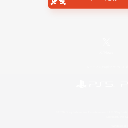
X
/
News
レーティング制度について
©2026 Sony Interactive Entertainment LLC."PlayStation
Microsoft, the 
Windows is e