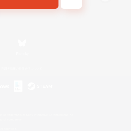
Bluesky
利用者情報の外部送信について
s or trademarks of Sony Interactive Entertainment Inc.
up of companies.
er countries.