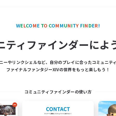
＃なんでも楽しむ
使用言
W
E
L
C
O
M
E
T
O
C
O
M
M
U
N
I
T
Y
F
I
N
D
E
R
!
ニティファインダーによ
ニーやリンクシェルなど、自分のプレイに合ったコミュニテ
ファイナルファンタジーXIVの世界をもっと楽しもう！
募集数 0件
集が見つかりませんでし
コミュニティファインダーの使い方
条件を変えて検索してみるでっす！