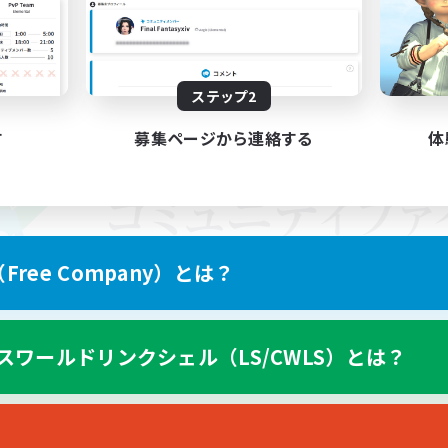
ステップ2
す
募集ページから連絡する
体
ree Company）とは？
スワールドリンクシェル（LS/CWLS）とは？
スマートフォン版へ