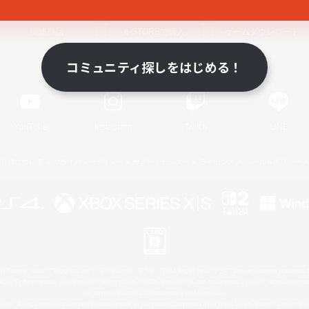
関連商品
e-STOREで購入
ゲームダウンロード
コミュニティ探しをはじめる！
Official Information
YouTube
Instagram
Twitch
LINE
著作権について
プライバシーポリシー
サポートセンター
ライセンス
ルール＆ポリシー
 Family Mark", "PlayStation", "PS5 logo", "PS5", "PS4 logo" and "PS4" are registered trademark
XBOX Sphere mark, the Series X|S logo and XBOX Series X|S are trademarks of the Microsoft gro
Nintendo Switch is a trademark of Nintendo.
ither a registered trademark or trademark of Microsoft Corporation in the United States and/or oth