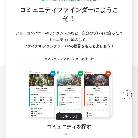
W
E
L
C
O
M
E
T
O
C
O
M
M
U
N
I
T
Y
F
I
N
D
E
R
!
コミュニティファインダーにようこ
そ！
フリーカンパニーやリンクシェルなど、自分のプレイに合ったコ
ミュニティに加入して、
ファイナルファンタジーXIVの世界をもっと楽しもう！
コミュニティファインダーの使い方
パソコン版へ
関連商品
e-STOREで購入
ステップ1
ゲームダウンロード
コミュニティを探す