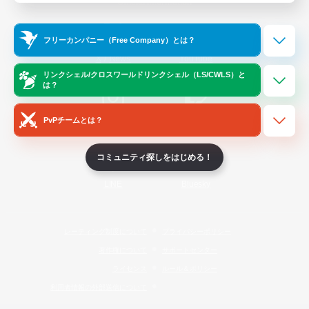
Official Information
フリーカンパニー（Free Company）とは？
/
X
News
YouTube
リンクシェル/クロスワールドリンクシェル（LS/CWLS）と
は？
PvPチームとは？
Instagram
Twitch
コミュニティ探しをはじめる！
LINE
Bluesky
レーティング制度について
プライバシーポリシー
著作権について
サポートセンター
ライセンス
ルール＆ポリシー
利用者情報の外部送信について