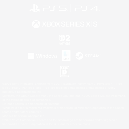
©2026 Sony Interactive Entertainment LLC."PlayStation Family Mark", "PlayStation", "PS5
logo", "PS5", "PS4 logo" and "PS4" are registered trademarks or trademarks of Sony
Interactive Entertainment Inc.
Microsoft, the XBOX Sphere mark, the Series X|S logo and XBOX Series X|S are trademarks
of the Microsoft group of companies.
Nintendo Switch is a trademark of Nintendo.
Windows is either a registered trademark or trademark of Microsoft Corporation in the United
States and/or other countries.
Mac is a trademark of Apple Inc.
©2026 Valve Corporation. Steam and the Steam logo are trademarks and/or registered
trademarks of Valve Corporation in the U.S. and/or other countries.