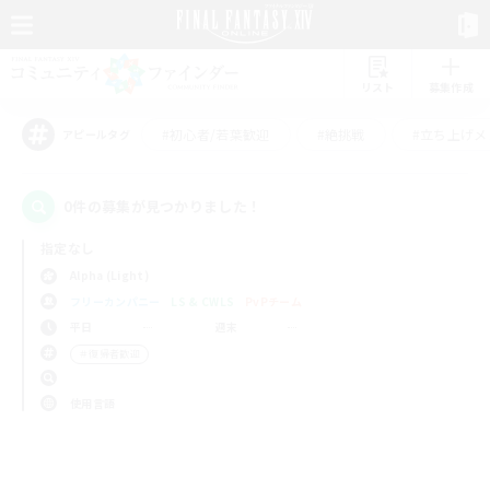
リスト
募集作成
#初心者/若葉歓迎
#絶挑戦
#立ち上げメ
アピールタグ
0件の募集が見つかりました！
指定なし
Alpha (Light)
フリーカンパニー
LS & CWLS
PvPチーム
平日
週末
＃復帰者歓迎
使用言語