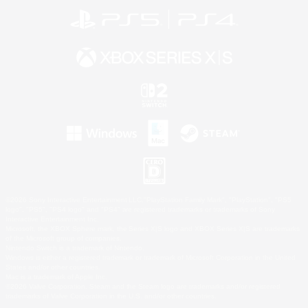
©2026 Sony Interactive Entertainment LLC."PlayStation Family Mark", "PlayStation", "PS5
logo", "PS5", "PS4 logo" and "PS4" are registered trademarks or trademarks of Sony
Interactive Entertainment Inc.
Microsoft, the XBOX Sphere mark, the Series X|S logo and XBOX Series X|S are trademarks
of the Microsoft group of companies.
Nintendo Switch is a trademark of Nintendo.
Windows is either a registered trademark or trademark of Microsoft Corporation in the United
States and/or other countries.
Mac is a trademark of Apple Inc.
©2026 Valve Corporation. Steam and the Steam logo are trademarks and/or registered
trademarks of Valve Corporation in the U.S. and/or other countries.