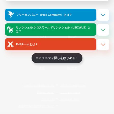
Official Information
フリーカンパニー（Free Company）とは？
/
X
News
YouTube
リンクシェル/クロスワールドリンクシェル（LS/CWLS）と
は？
PvPチームとは？
Instagram
Twitch
コミュニティ探しをはじめる！
LINE
Bluesky
レーティング制度について
プライバシーポリシー
著作権について
サポートセンター
ライセンス
ルール＆ポリシー
利用者情報の外部送信について