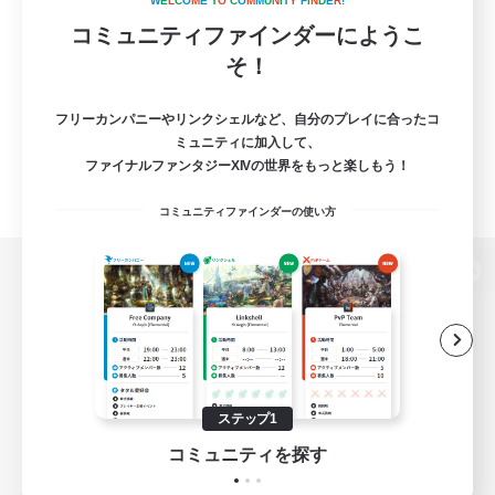
W
E
L
C
O
M
E
T
O
C
O
M
M
U
N
I
T
Y
F
I
N
D
E
R
!
コミュニティファインダーにようこ
そ！
フリーカンパニーやリンクシェルなど、自分のプレイに合ったコ
ミュニティに加入して、
ファイナルファンタジーXIVの世界をもっと楽しもう！
コミュニティファインダーの使い方
パソコン版へ
関連商品
e-STOREで購入
ステップ1
ゲームダウンロード
コミュニティを探す