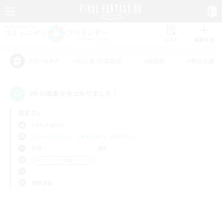
リスト
募集作成
#初心者/若葉歓迎
#絶挑戦
#零式挑戦
アピールタグ
0件の募集が見つかりました！
指定なし
Lich (Light)
フリーカンパニー
LS & CWLS
PvPチーム
平日
週末
＃プレイヤー主催イベント
使用言語