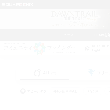
ニュース
FFXIVを
DATA CENTER
Light
ALL
フリー
(75)
アピールタグ
#初心者/若葉歓迎
#絶挑戦
#モブハント
#学生中心
#なんでも楽しむ
#スクリーンショット撮影
#ハウジ