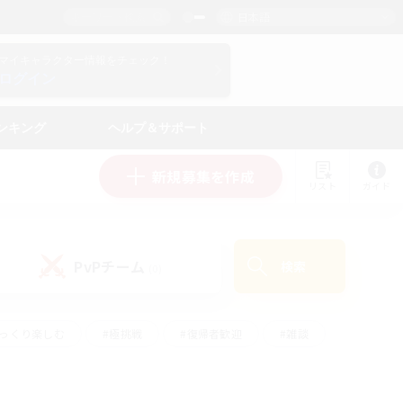
日本語
マイキャラクター情報をチェック！
ログイン
ンキング
ヘルプ＆サポート
新規募集を作成
リスト
ガイド
PvPチーム
検索
(0)
ゆっくり楽しむ
#極挑戦
#復帰者歓迎
#雑談
ルプレイ
#トレジャーハント
#レベリング
して頑張る
#プレイヤー主催イベント