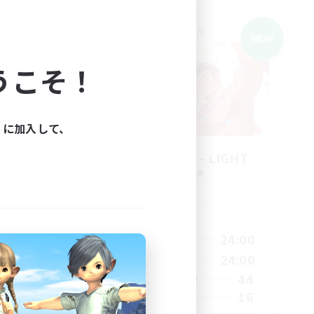
クロスワールドリンクシェル
NEW
NEW
うこそ！
ィに加入して、
THE G4Y BROS - LIGHT
追加メンバー募集
Light
活動時間
1:00
24:00
2:00
平日
1:00
24:00
3:00
週末
44
20
アクティブメンバー数
16
30
募集人数