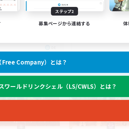
ielspaß im Vordergrund
CAKE
ステップ2
す
募集ページから連絡する
体
DE
募集期間: 2026/09/05 まで
募集期間: 20
ree Company）とは？
カンパニー
フリーカンパニー
スワールドリンクシェル（LS/CWLS）とは？
NEW