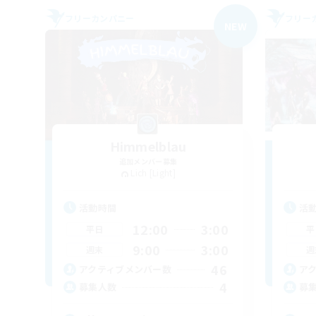
フリーカンパニー
フリー
NEW
Himmelblau
追加メンバー募集
Lich [Light]
活動時間
活
12:00
3:00
平日
平
9:00
3:00
週末
週
46
アクティブメンバー数
ア
4
募集人数
募