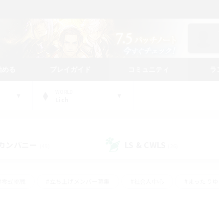
始める
プレイガイド
コミュニティ
ラ
WORLD
Lich
カンパニー
LS & CWLS
(49)
(26)
#零式挑戦
#立ち上げメンバー募集
#社会人中心
#まったり
#体験歓迎
#クラフター中心
#ギャザラー中心
#ロー
ング
#演奏
#ミラプリ（ミラージュプリズム）
#クリア目指