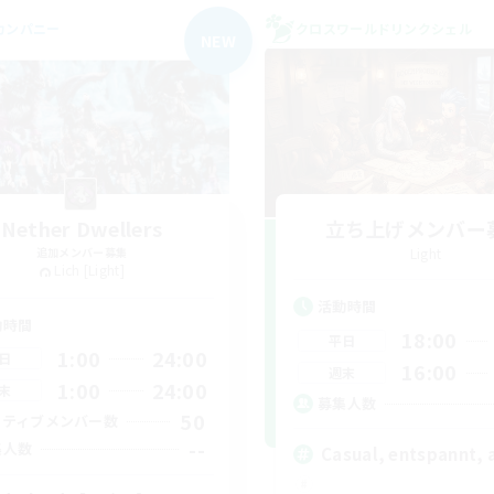
カンパニー
クロスワールドリンクシェル
NEW
Nether Dwellers
立ち上げメンバー
追加メンバー募集
Light
Lich [Light]
活動時間
動時間
18:00
平日
1:00
24:00
日
16:00
週末
1:00
24:00
末
募集人数
50
クティブメンバー数
--
集人数
Casual, entspannt, 