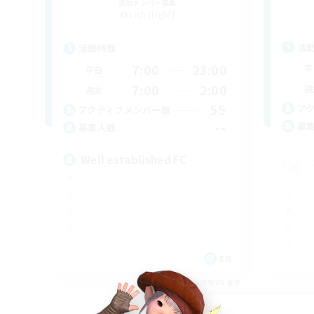
追加メンバー募集
Lich [Light]
活
活動時間
7:00
23:00
平
平日
7:00
2:00
週
週末
55
ア
アクティブメンバー数
--
募
募集人数
Well established FC
EN
募集期間: 2026/09/05 まで