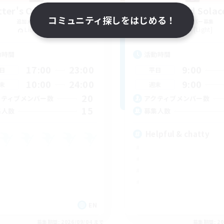
ter's Of The Chest
Kindred Solac
コミュニティ探しをはじめる！
追加メンバー募集
追加メンバー募集
Lich [Light]
Lich [Light]
動時間
活動時間
17:00
23:00
9:00
日
平日
10:00
24:00
9:00
末
週末
20
クティブメンバー数
アクティブメンバー数
15
集人数
募集人数
Helpful & chatty
EN
募集期間: 2026/09/04 まで
募集期間: 20