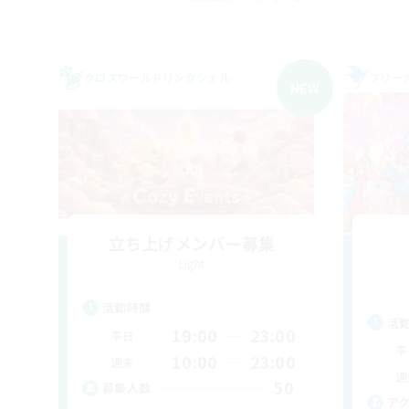
クロスワールドリンクシェル
フリー
NEW
立ち上げメンバー募集
Light
活動時間
活
19:00
23:00
平日
平
10:00
23:00
週末
週
50
募集人数
ア