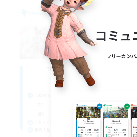
フリーカンパニー
フリー
NEW
コミュ
フリーカンパ
The Nephilim
T
追加メンバー募集
Lich [Light]
活動時間
活
17:00
23:00
平日
平
13:00
23:00
週末
週
15
アクティブメンバー数
ア
10
募集人数
募