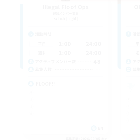
Illegal Floof Ops
Ot
追加メンバー募集
Lich [Light]
活動時間
活
1:00
24:00
平日
平
1:00
24:00
週末
週
48
アクティブメンバー数
ア
--
募集人数
募
FLOOF!!
EN
募集期間: 2026/09/05 まで