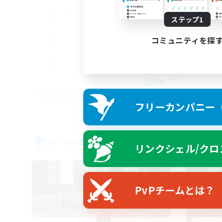
Sp
ステップ1
コミュニティを探
EN
募集期間: 2026/09/05 まで
フリーカンパニー（F
フリーカンパニー
フリー
リンクシェル/クロ
NEW
PvPチームとは？