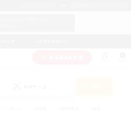
日本語
マイキャラクター情報をチェック！
ログイン
ンキング
ヘルプ＆サポート
新規募集を作成
リスト
ガイド
PvPチーム
検索
(0)
ゆっくり楽しむ
#極挑戦
#復帰者歓迎
#雑談
#ハウジング
#トレジャーハント
#レベリング
#プレイヤー主催イベント