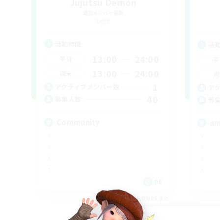
Jujutsu Demon
追加メンバー募集
Light
活動時間
活
13:00
24:00
平日
平
13:00
24:00
週末
週
1
アクティブメンバー数
ア
40
募集人数
募
Community
am
DE
募集期間: 2026/09/06 まで