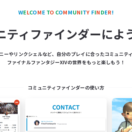
W
E
L
C
O
M
E
T
O
C
O
M
M
U
N
I
T
Y
F
I
N
D
E
R
!
ワールドリンクシェル
クロスワールドリンクシェル
NEW
ニティファインダーによ
ニーやリンクシェルなど、自分のプレイに合ったコミュニテ
ファイナルファンタジーXIVの世界をもっと楽しもう！
Rising Ambitions
立ち上げメンバー
追加メンバー募集
Light
Light
コミュニティファインダーの使い方
活動時間
動時間
14:00
平日
16:00
1:00
日
15:00
週末
12:00
2:00
末
募集人数
10
クティブメンバー数
10
集人数
Books