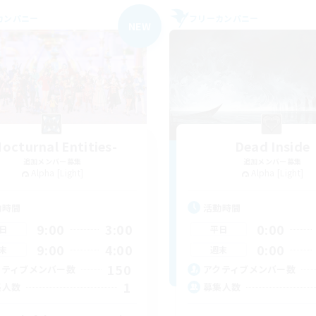
カンパニー
フリーカンパニー
NEW
Nocturnal Entities-
Dead Inside
追加メンバー募集
追加メンバー募集
Alpha [Light]
Alpha [Light]
動時間
活動時間
9:00
3:00
0:00
日
平日
9:00
4:00
0:00
末
週末
150
クティブメンバー数
アクティブメンバー数
1
集人数
募集人数