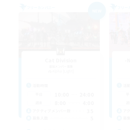
フリーカンパニー
フリー
NEW
Cat Division
-
追加メンバー募集
Alpha [Light]
活動時間
活
10:00
24:00
平日
平
8:00
4:00
週末
週
35
アクティブメンバー数
ア
5
募集人数
募