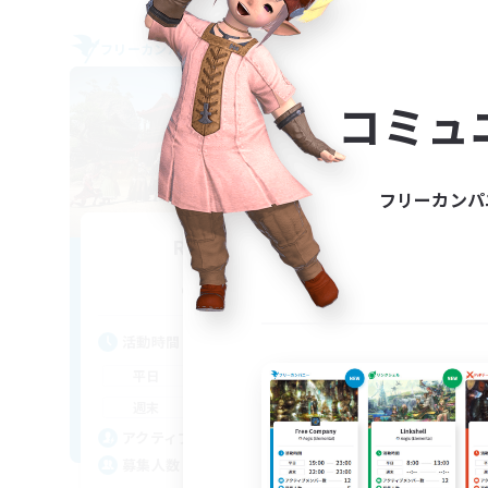
フリーカンパニー
クロス
NEW
コミュ
フリーカンパ
Reflections
追加メンバー募集
Alpha [Light]
活
活動時間
7:00
2:00
平
平日
7:00
3:00
週
週末
85
ア
アクティブメンバー数
15
募
募集人数