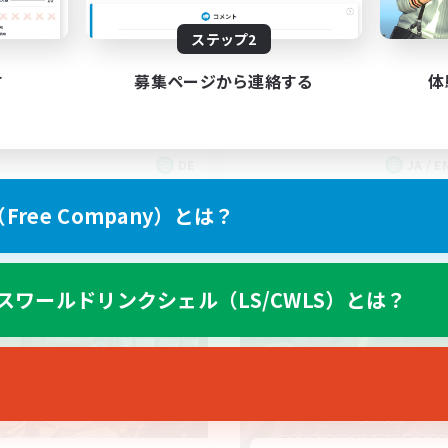
genseitig unterstützen
ステップ2
す
募集ページから連絡する
体
DE
JA / EN
募集期間: 2026/09/06 まで
募集期間: 20
ree Company）とは？
ワールドリンクシェル
クロスワールドリンクシェル
スワールドリンクシェル（LS/CWLS）とは？
NEW