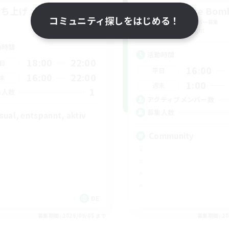
立ち上げメンバー募集
Swaghafte Bom
コミュニティ探しをはじめる！
Light
追加メンバー募集
Light
動時間
活動時間
18:00
22:00
日
16:00
平日
16:00
22:00
末
1:00
週末
1
集人数
アクティブメンバー数
募集人数
sual, entspannt, aktiv
Community
DE
募集期間: 2026/09/05 まで
募集期間: 20