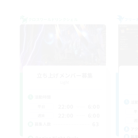
クロスワールドリンクシェル
フリー
立ち上げメンバー募集
Light
活動時間
活
22:00
6:00
平日
平
22:00
6:00
週末
週
63
募集人数
ア
募