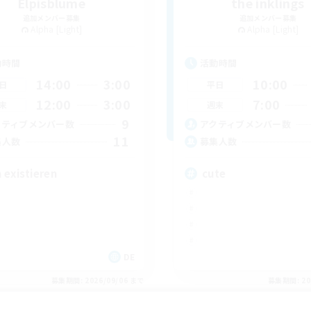
Elpisblume
the inklings
追加メンバー募集
追加メンバー募集
Alpha [Light]
Alpha [Light]
動時間
活動時間
14:00
3:00
10:00
日
平日
12:00
3:00
7:00
末
週末
9
クティブメンバー数
アクティブメンバー数
11
集人数
募集人数
 existieren
cute
DE
募集期間: 2026/09/06 まで
募集期間: 20