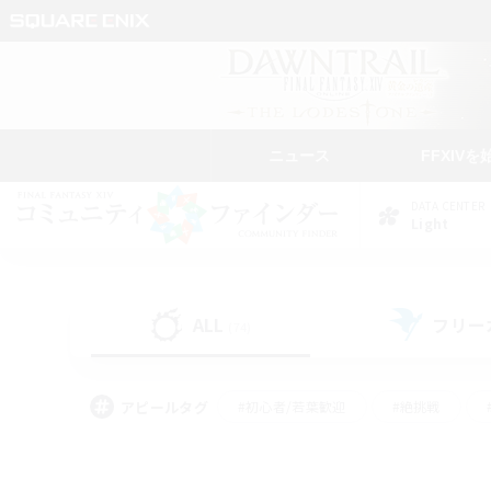
ニュース
FFXIVを
DATA CENTER
Light
ALL
フリー
(74)
アピールタグ
#初心者/若葉歓迎
#絶挑戦
#学生中心
#なんでも楽しむ
#モブハント
#
#演奏
#ミラプリ（ミラ