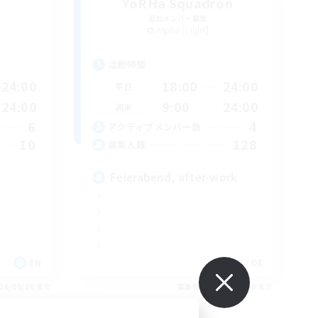
YoRHa Squadron
追加メンバー募集
Alpha [Light]
活動時間
24:00
18:00
24:00
平日
24:00
9:00
24:00
週末
6
4
アクティブメンバー数
10
128
募集人数
Feierabend, after-work
EN
EN / DE
26/09/06 まで
募集期間: 2026/09/06 まで