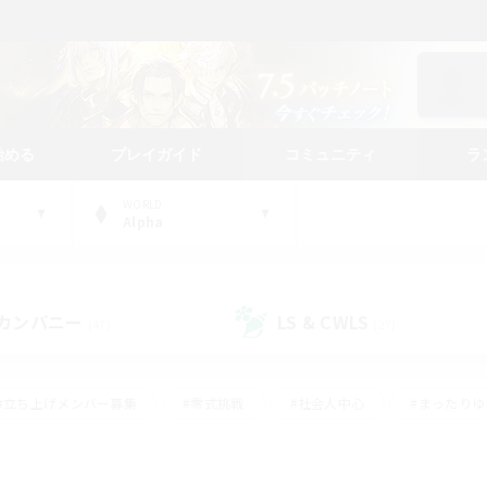
始める
プレイガイド
コミュニティ
ラ
WORLD
Alpha
カンパニー
LS & CWLS
(47)
(27)
#立ち上げメンバー募集
#零式挑戦
#社会人中心
#まったり
体験歓迎
#クラフター中心
#ロールプレイ
#ギャザラー中心
ージュプリズム）
#スクリーンショット撮影
#クリア目指して頑張る