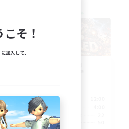
クロスワールドリンクシェル
NEW
うこそ！
ィに加入して、
募集
Derailed
追加メンバー募集
Light
活動時間
24:00
7:00
12:00
平日
23:00
11:00
4:00
週末
100
22
アクティブメンバー数
50
募集人数