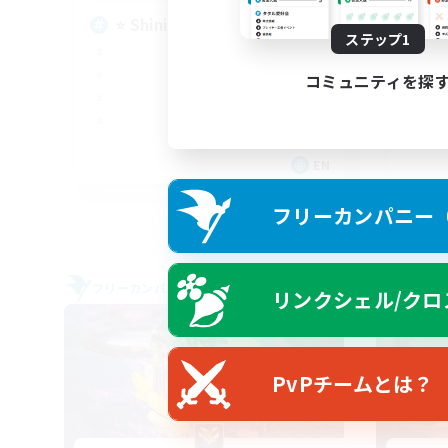
ge
⭐ Shining ⭐ As ⭐ One
ステップ1
コミュニティを探
EN
募集期間: 2026/09/06 まで
フリーカンパニー（F
フリーカンパニー
クロス
リンクシェル/クロ
NEW
PvPチームとは？