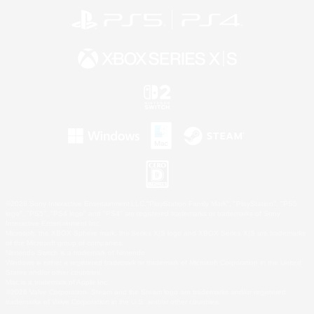
©2026 Sony Interactive Entertainment LLC."PlayStation Family Mark", "PlayStation", "PS5
logo", "PS5", "PS4 logo" and "PS4" are registered trademarks or trademarks of Sony
Interactive Entertainment Inc.
Microsoft, the XBOX Sphere mark, the Series X|S logo and XBOX Series X|S are trademarks
of the Microsoft group of companies.
Nintendo Switch is a trademark of Nintendo.
Windows is either a registered trademark or trademark of Microsoft Corporation in the United
States and/or other countries.
Mac is a trademark of Apple Inc.
©2026 Valve Corporation. Steam and the Steam logo are trademarks and/or registered
trademarks of Valve Corporation in the U.S. and/or other countries.