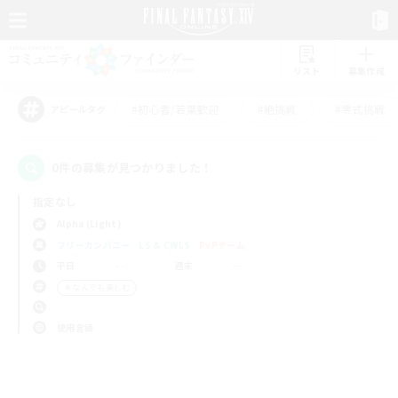
リスト
募集作成
#初心者/若葉歓迎
#絶挑戦
#零式挑戦
アピールタグ
0件の募集が見つかりました！
指定なし
Alpha (Light)
フリーカンパニー
LS & CWLS
PvPチーム
平日
週末
＃なんでも楽しむ
使用言語