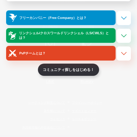
Official Information
フリーカンパニー（Free Company）とは？
/
X
News
YouTube
リンクシェル/クロスワールドリンクシェル（LS/CWLS）と
は？
PvPチームとは？
Instagram
Twitch
コミュニティ探しをはじめる！
LINE
Bluesky
レーティング制度について
プライバシーポリシー
著作権について
サポートセンター
ライセンス
ルール＆ポリシー
利用者情報の外部送信について