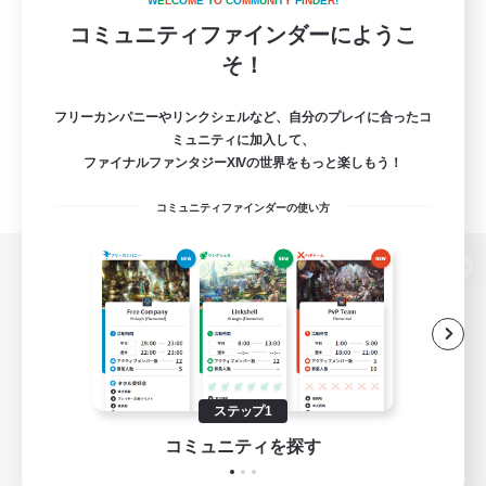
W
E
L
C
O
M
E
T
O
C
O
M
M
U
N
I
T
Y
F
I
N
D
E
R
!
コミュニティファインダーにようこ
そ！
フリーカンパニーやリンクシェルなど、自分のプレイに合ったコ
ミュニティに加入して、
ファイナルファンタジーXIVの世界をもっと楽しもう！
コミュニティファインダーの使い方
パソコン版へ
関連商品
e-STOREで購入
ステップ1
ゲームダウンロード
コミュニティを探す