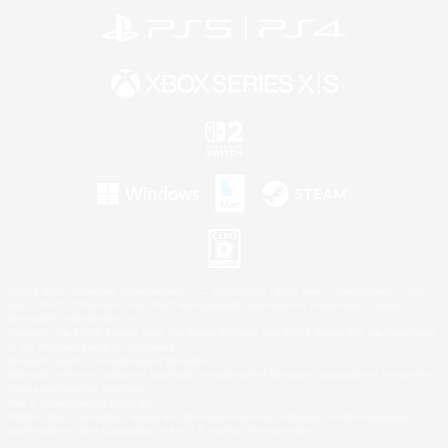
©2026 Sony Interactive Entertainment LLC."PlayStation Family Mark", "PlayStation", "PS5
logo", "PS5", "PS4 logo" and "PS4" are registered trademarks or trademarks of Sony
Interactive Entertainment Inc.
Microsoft, the XBOX Sphere mark, the Series X|S logo and XBOX Series X|S are trademarks
of the Microsoft group of companies.
Nintendo Switch is a trademark of Nintendo.
Windows is either a registered trademark or trademark of Microsoft Corporation in the United
States and/or other countries.
Mac is a trademark of Apple Inc.
©2026 Valve Corporation. Steam and the Steam logo are trademarks and/or registered
trademarks of Valve Corporation in the U.S. and/or other countries.