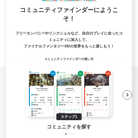
W
E
L
C
O
M
E
T
O
C
O
M
M
U
N
I
T
Y
F
I
N
D
E
R
!
コミュニティファインダーにようこ
そ！
フリーカンパニーやリンクシェルなど、自分のプレイに合ったコ
ミュニティに加入して、
ファイナルファンタジーXIVの世界をもっと楽しもう！
コミュニティファインダーの使い方
パソコン版へ
関連商品
e-STOREで購入
ステップ1
ゲームダウンロード
コミュニティを探す