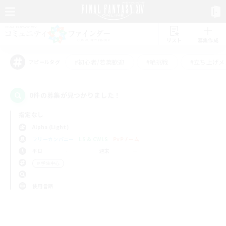
リスト
募集作成
#初心者/若葉歓迎
#絶挑戦
#立ち上げメ
アピールタグ
0件の募集が見つかりました！
指定なし
Alpha (Light)
フリーカンパニー
LS & CWLS
PvPチーム
平日
週末
＃学生中心
使用言語