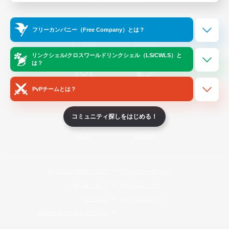
Official Information
フリーカンパニー（Free Company）とは？
/
X
News
YouTube
リンクシェル/クロスワールドリンクシェル（LS/CWLS）と
は？
PvPチームとは？
Instagram
Twitch
コミュニティ探しをはじめる！
LINE
Bluesky
レーティング制度について
プライバシーポリシー
著作権について
サポートセンター
ライセンス
ルール＆ポリシー
利用者情報の外部送信について