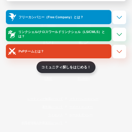
Official Information
フリーカンパニー（Free Company）とは？
/
X
News
YouTube
リンクシェル/クロスワールドリンクシェル（LS/CWLS）と
は？
PvPチームとは？
Instagram
Twitch
コミュニティ探しをはじめる！
LINE
Bluesky
レーティング制度について
プライバシーポリシー
著作権について
サポートセンター
ライセンス
ルール＆ポリシー
利用者情報の外部送信について