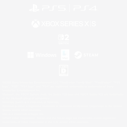
©2026 Sony Interactive Entertainment LLC."PlayStation Family Mark", "PlayStation", "PS5
logo", "PS5", "PS4 logo" and "PS4" are registered trademarks or trademarks of Sony
Interactive Entertainment Inc.
Microsoft, the XBOX Sphere mark, the Series X|S logo and XBOX Series X|S are trademarks
of the Microsoft group of companies.
Nintendo Switch is a trademark of Nintendo.
Windows is either a registered trademark or trademark of Microsoft Corporation in the United
States and/or other countries.
Mac is a trademark of Apple Inc.
©2026 Valve Corporation. Steam and the Steam logo are trademarks and/or registered
trademarks of Valve Corporation in the U.S. and/or other countries.