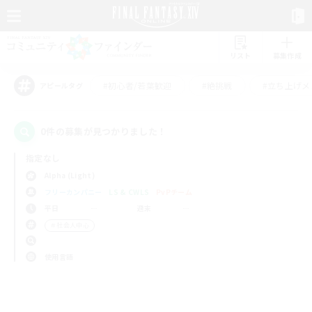
リスト
募集作成
#初心者/若葉歓迎
#絶挑戦
#立ち上げメ
アピールタグ
0件の募集が見つかりました！
指定なし
Alpha (Light)
フリーカンパニー
LS & CWLS
PvPチーム
平日
週末
＃社会人中心
使用言語