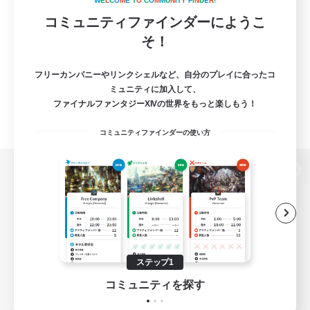
W
E
L
C
O
M
E
T
O
C
O
M
M
U
N
I
T
Y
F
I
N
D
E
R
!
コミュニティファインダーにようこ
そ！
フリーカンパニーやリンクシェルなど、自分のプレイに合ったコ
ミュニティに加入して、
ファイナルファンタジーXIVの世界をもっと楽しもう！
コミュニティファインダーの使い方
パソコン版へ
関連商品
e-STOREで購入
ステップ1
ゲームダウンロード
コミュニティを探す