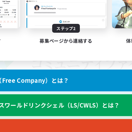
ステップ2
す
募集ページから連絡する
体
ree Company）とは？
スワールドリンクシェル（LS/CWLS）とは？
スマートフォン版へ