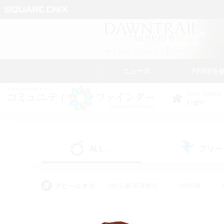
ニュース
FFXIVを
DATA CENTER
Light
ALL
フリー
(0)
アピールタグ
#初心者/若葉歓迎
#絶挑戦
#モブハント
#学生中心
#なんでも楽しむ
#スクリーンショット撮影
#ハウジ