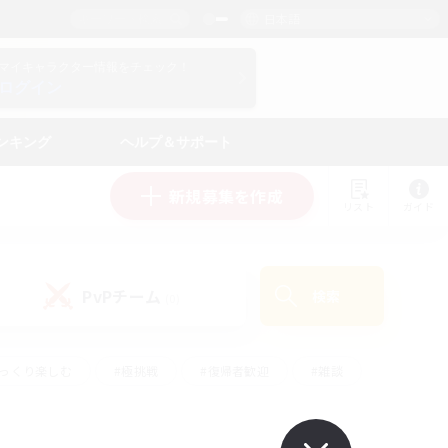
日本語
マイキャラクター情報をチェック！
ログイン
ンキング
ヘルプ＆サポート
新規募集を作成
リスト
ガイド
PvPチーム
検索
(0)
ゆっくり楽しむ
#極挑戦
#復帰者歓迎
#雑談
ルプレイ
#トレジャーハント
#レベリング
して頑張る
#プレイヤー主催イベント