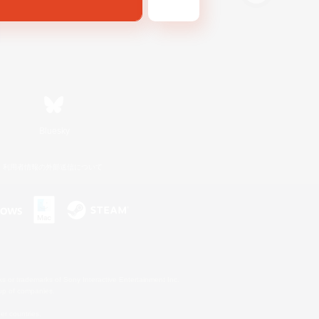
Bluesky
利用者情報の外部送信について
s or trademarks of Sony Interactive Entertainment Inc.
up of companies.
er countries.