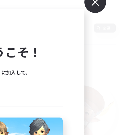
語
変更
うこそ！
ィに加入して、
た。