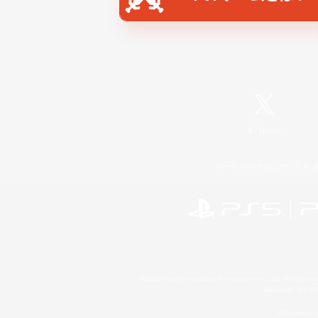
X
/
News
レーティング制度について
©2026 Sony Interactive Entertainment LLC."PlayStation
Microsoft, the 
Windows is e