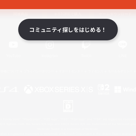
関連商品
e-STOREで購入
ゲームダウンロード
コミュニティ探しをはじめる！
Official Information
YouTube
Instagram
Twitch
LINE
著作権について
プライバシーポリシー
サポートセンター
ライセンス
ルール＆ポリシー
 Family Mark", "PlayStation", "PS5 logo", "PS5", "PS4 logo" and "PS4" are registered trademark
XBOX Sphere mark, the Series X|S logo and XBOX Series X|S are trademarks of the Microsoft gro
Nintendo Switch is a trademark of Nintendo.
ither a registered trademark or trademark of Microsoft Corporation in the United States and/or oth