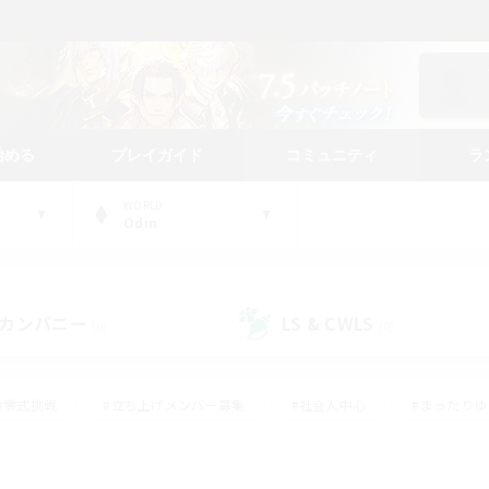
始める
プレイガイド
コミュニティ
ラ
WORLD
Odin
カンパニー
LS & CWLS
(0)
(0)
#零式挑戦
#立ち上げメンバー募集
#社会人中心
#まったり
#体験歓迎
#クラフター中心
#ギャザラー中心
#ロー
ング
#演奏
#ミラプリ（ミラージュプリズム）
#クリア目指