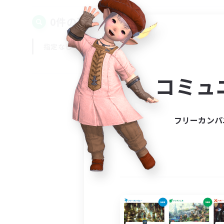
0件の募集が見つかりました！
指定なし
平日
週末
コミュ
フリーカンパ
募