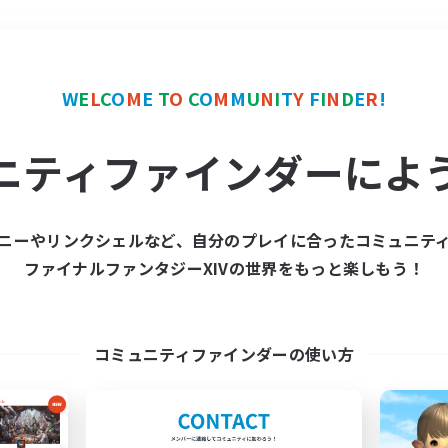
＃なんでも楽しむ
使用言
W
E
L
C
O
M
E
T
O
C
O
M
M
U
N
I
T
Y
F
I
N
D
E
R
!
ニティファインダーによ
ニーやリンクシェルなど、自分のプレイに合ったコミュニテ
ファイナルファンタジーXIVの世界をもっと楽しもう！
募集数 0件
集が見つかりませんでし
コミュニティファインダーの使い方
条件を変えて検索してみるでっす！