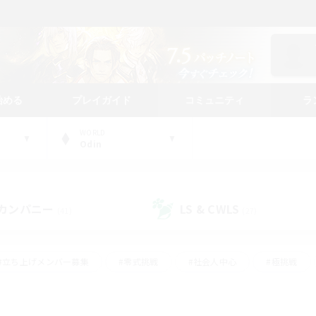
始める
プレイガイド
コミュニティ
ラ
WORLD
Odin
カンパニー
LS & CWLS
(41)
(27)
#立ち上げメンバー募集
#零式挑戦
#社会人中心
#極挑戦
#体験歓迎
#ロールプレイ
#ギャザラー中心
#クラフター中
て頑張る
#スクリーンショット撮影
#ミラプリ（ミラージュプリズム