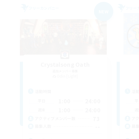
フリーカンパニー
フリー
NEW
Crystalsong Oath
追加メンバー募集
Odin [Light]
活動時間
活
1:00
24:00
平日
平
1:00
24:00
週末
週
73
アクティブメンバー数
ア
--
募集人数
募