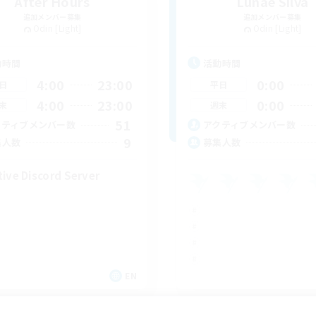
After Hours
Lunae Silva
追加メンバー募集
追加メンバー募集
Odin [Light]
Odin [Light]
動時間
活動時間
4:00
23:00
0:00
日
平日
4:00
23:00
0:00
末
週末
51
クティブメンバー数
アクティブメンバー数
9
集人数
募集人数
tive Discord Server
EN
募集期間: 2026/09/06 まで
募集期間: 20