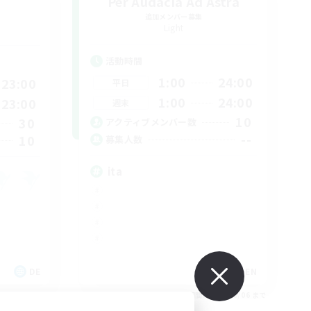
Per Audacia Ad Astra
追加メンバー募集
Light
活動時間
1:00
24:00
23:00
平日
1:00
24:00
23:00
週末
10
30
アクティブメンバー数
--
10
募集人数
ita
DE
EN
26/09/06 まで
募集期間: 2026/09/06 まで