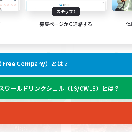
Books
ステップ2
genseitig unterstützen
す
募集ページから連絡する
体
DE
JA / EN
ree Company）とは？
募集期間: 2026/09/06 まで
募集期間: 20
スワールドリンクシェル（LS/CWLS）とは？
ワールドリンクシェル
フリーカンパニー
NEW