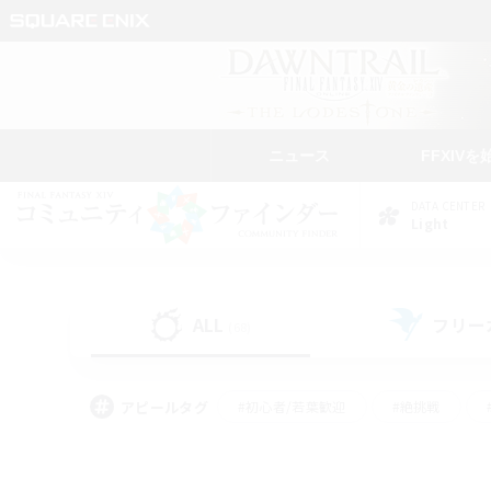
ニュース
FFXIVを
DATA CENTER
Light
ALL
フリー
(68)
アピールタグ
#初心者/若葉歓迎
#絶挑戦
#なんでも楽しむ
#学生中心
#モブハント
#レベリング
#クリア目指し