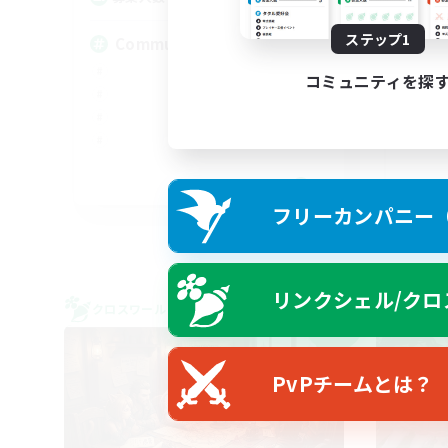
ステップ1
Community
ge
コミュニティを探
DE
フリーカンパニー（F
募集期間: 2026/09/06 まで
リンクシェル/クロ
クロスワールドリンクシェル
クロス
NEW
PvPチームとは？