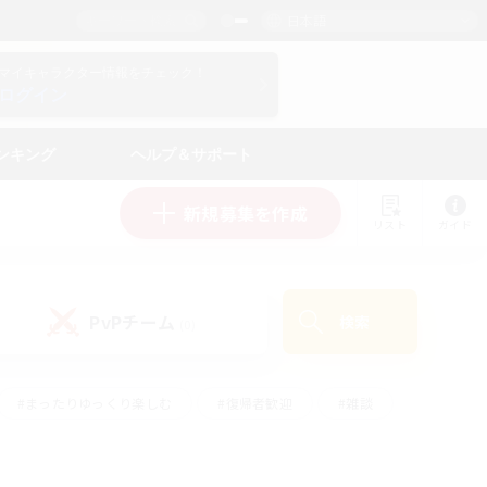
日本語
マイキャラクター情報をチェック！
ログイン
ンキング
ヘルプ＆サポート
新規募集を作成
リスト
ガイド
PvPチーム
検索
(0)
#まったりゆっくり楽しむ
#復帰者歓迎
#雑談
心
#演奏
#トレジャーハント
#ハウジング
）
#プレイヤー主催イベント