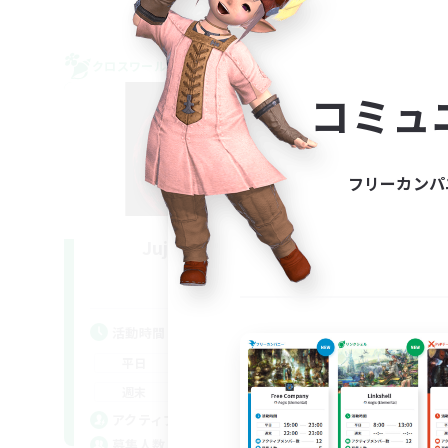
クロスワールドリンクシェル
クロス
NEW
コミュ
フリーカンパ
Jujutsu Demon
追加メンバー募集
Light
活動時間
活
13:00
24:00
平日
平
13:00
24:00
週末
週
1
アクティブメンバー数
ア
40
募集人数
募