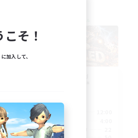
クロスワールドリンクシェル
NEW
うこそ！
ィに加入して、
募集
Derailed
追加メンバー募集
Light
活動時間
24:00
7:00
12:00
平日
23:00
11:00
4:00
週末
100
22
アクティブメンバー数
50
募集人数