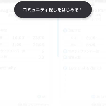
コミュニティ探しをはじめる！
waghafte Bomber
A Little Tea Par
追加メンバー募集
追加メンバー募集
Light
Odin [Light]
動時間
活動時間
16:00
23:00
8:00
日
平日
1:00
24:00
8:00
末
週末
6
クティブメンバー数
アクティブメンバー数
30
集人数
募集人数
mmunity
Lets chat & chill :3
DE
JA / EN
募集期間: 2026/09/05 まで
募集期間: 20