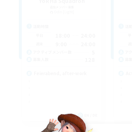
YoRHa Squadron
追加メンバー募集
Odin [Light]
活動時間
活
18:00
24:00
平日
平
9:00
24:00
週末
週
5
アクティブメンバー数
ア
128
募集人数
募
Feierabend, after-work
Ac
EN / DE
募集期間: 2026/09/07 まで