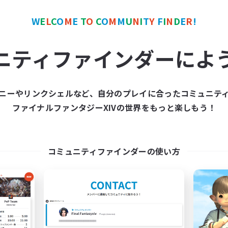
W
E
L
C
O
M
E
T
O
C
O
M
M
U
N
I
T
Y
F
I
N
D
E
R
!
ワールドリンクシェル
クロスワールドリンクシェル
NEW
ニティファインダーによ
ニーやリンクシェルなど、自分のプレイに合ったコミュニテ
ファイナルファンタジーXIVの世界をもっと楽しもう！
Rising Ambitions
立ち上げメンバー
追加メンバー募集
Light
Light
コミュニティファインダーの使い方
活動時間
動時間
14:00
平日
16:00
1:00
日
15:00
週末
12:00
2:00
末
募集人数
10
クティブメンバー数
10
集人数