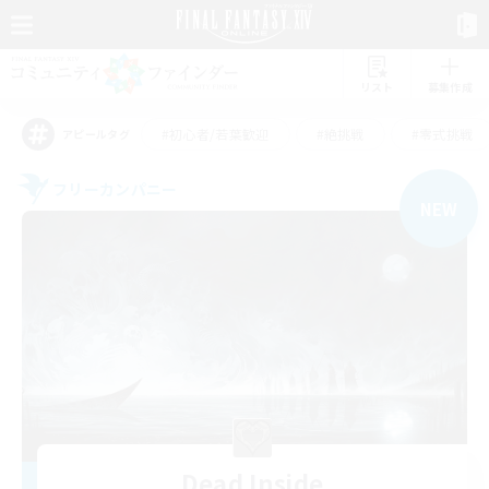
リスト
募集作成
#初心者/若葉歓迎
#絶挑戦
#零式挑戦
アピールタグ
フリーカンパニー
NEW
Dead Inside