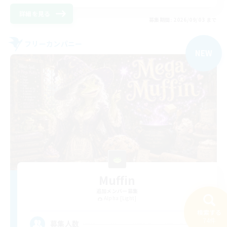
詳細を見る
募集期間: 2026/09/03 まで
フリーカンパニー
NEW
Muffin
追加メンバー募集
Alpha [Light]
検索する
--
74件
募集人数