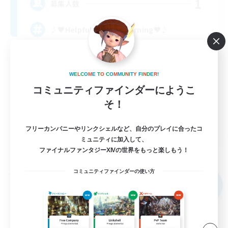
1
募集人数
♪♥Helpful♥Fun♥Learning♥♪
W
E
L
C
O
M
E
T
O
C
O
M
M
U
N
I
T
Y
F
I
N
D
E
R
!
コミュニティファインダーにようこ
そ！
EN
フリーカンパニーやリンクシェルなど、自分のプレイに合ったコ
ミュニティに加入して、
詳細を見る
ファイナルファンタジーXIVの世界をもっと楽しもう！
募集期間: 2026/09/05 まで
コミュニティファインダーの使い方
フリーカンパニー
NEW