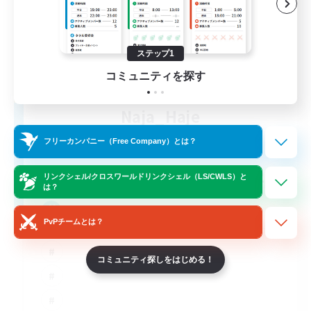
ステップ1
コミュニティを探す
Naja_Haje
追加メンバー募集
Alpha [Light]
フリーカンパニー（Free Company）とは？
25
募集人数
リンクシェル/クロスワールドリンクシェル（LS/CWLS）と
は？
Wohlfühlfaktor
PvPチームとは？
コミュニティ探しをはじめる！