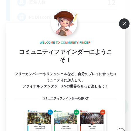
12
募集人数
FC Discord Server
W
E
L
C
O
M
E
T
O
C
O
M
M
U
N
I
T
Y
F
I
N
D
E
R
!
コミュニティファインダーにようこ
そ！
EN
フリーカンパニーやリンクシェルなど、自分のプレイに合ったコ
ミュニティに加入して、
詳細を見る
ファイナルファンタジーXIVの世界をもっと楽しもう！
募集期間: 2026/09/05 まで
コミュニティファインダーの使い方
クロスワールドリンクシェル
NEW