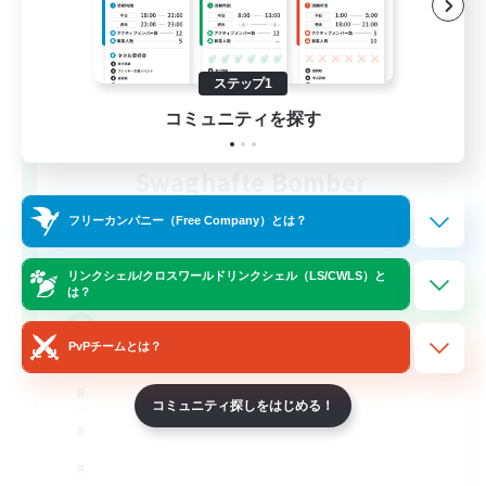
ステップ1
コミュニティを探す
Swaghafte Bomber
追加メンバー募集
Light
フリーカンパニー（Free Company）とは？
30
募集人数
リンクシェル/クロスワールドリンクシェル（LS/CWLS）と
は？
Community
PvPチームとは？
コミュニティ探しをはじめる！