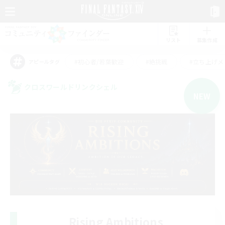
リスト
募集作成
#初心者/若葉歓迎
#絶挑戦
#立ち上げメ
アピールタグ
クロスワールドリンクシェル
NEW
Rising Ambitions