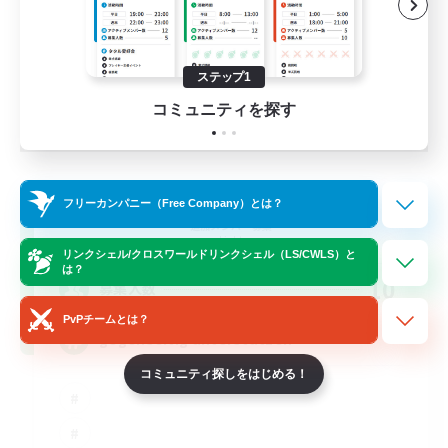
ステップ1
コミュニティを探す
Rising Ambitions
フリーカンパニー（Free Company）とは？
追加メンバー募集
Light
リンクシェル/クロスワールドリンクシェル（LS/CWLS）と
は？
10
募集人数
PvPチームとは？
gegenseitig unterstützen
コミュニティ探しをはじめる！