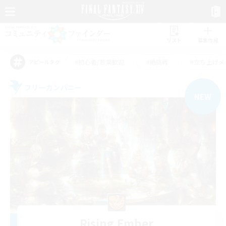
リスト
募集作成
#初心者/若葉歓迎
#絶挑戦
#立ち上げメ
アピールタグ
フリーカンパニー
NEW
Rising Ember