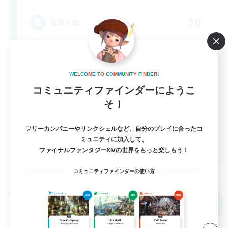
20
募集人数
LGBTQIA+
W
E
L
C
O
M
E
T
O
C
O
M
M
U
N
I
T
Y
F
I
N
D
E
R
!
コミュニティファインダーにようこ
そ！
フリーカンパニーやリンクシェルなど、自分のプレイに合ったコ
ミュニティに加入して、
EN
ファイナルファンタジーXIVの世界をもっと楽しもう！
詳細を見る
募集期間: 2026/09/06 まで
コミュニティファインダーの使い方
クロスワールドリンクシェル
NEW