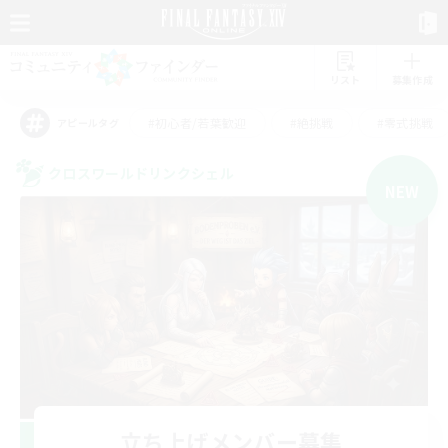
リスト
募集作成
#初心者/若葉歓迎
#絶挑戦
#零式挑戦
アピールタグ
クロスワールドリンクシェル
NEW
立ち上げメンバー募集