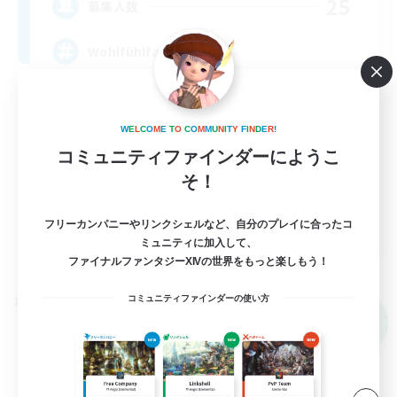
25
募集人数
Wohlfühlfaktor
W
E
L
C
O
M
E
T
O
C
O
M
M
U
N
I
T
Y
F
I
N
D
E
R
!
コミュニティファインダーにようこ
そ！
DE
フリーカンパニーやリンクシェルなど、自分のプレイに合ったコ
ミュニティに加入して、
詳細を見る
ファイナルファンタジーXIVの世界をもっと楽しもう！
募集期間: 2026/09/05 まで
コミュニティファインダーの使い方
クロスワールドリンクシェル
NEW