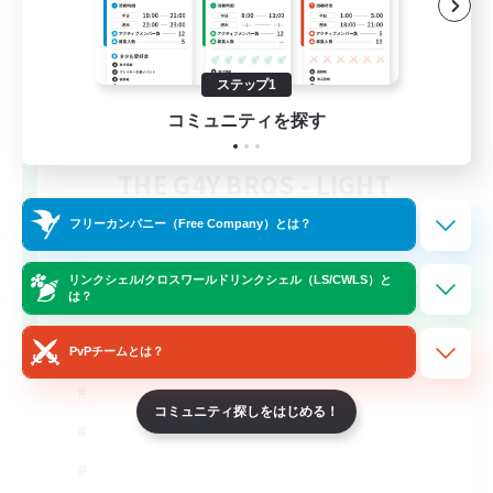
ステップ1
コミュニティを探す
THE G4Y BROS - LIGHT
追加メンバー募集
Light
フリーカンパニー（Free Company）とは？
16
募集人数
リンクシェル/クロスワールドリンクシェル（LS/CWLS）と
は？
PvPチームとは？
コミュニティ探しをはじめる！