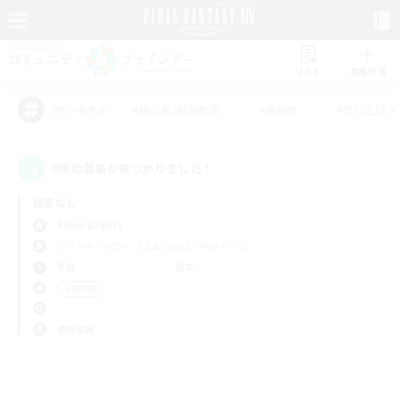
リスト
募集作成
#初心者/若葉歓迎
#絶挑戦
#立ち上げメ
アピールタグ
0件の募集が見つかりました！
指定なし
Shiva (Light)
フリーカンパニー
LS & CWLS
PvPチーム
平日
週末
＃極挑戦
使用言語