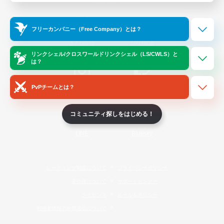
Official Information
フリーカンパニー（Free Company）とは？
/
X
News
YouTube
リンクシェル/クロスワールドリンクシェル（LS/CWLS）と
は？
PvPチームとは？
Instagram
Twitch
コミュニティ探しをはじめる！
LINE
Bluesky
レーティング制度について
プライバシーポリシー
著作権について
サポートセンター
ライセンス
ルール＆ポリシー
利用者情報の外部送信について