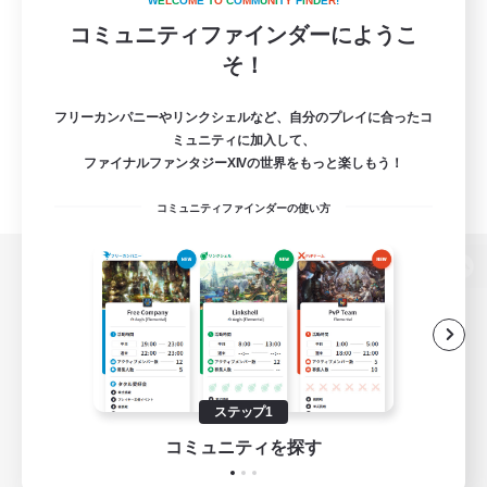
W
E
L
C
O
M
E
T
O
C
O
M
M
U
N
I
T
Y
F
I
N
D
E
R
!
コミュニティファインダーにようこ
そ！
フリーカンパニーやリンクシェルなど、自分のプレイに合ったコ
ミュニティに加入して、
ファイナルファンタジーXIVの世界をもっと楽しもう！
コミュニティファインダーの使い方
パソコン版へ
関連商品
e-STOREで購入
ステップ1
ゲームダウンロード
コミュニティを探す