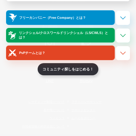
Official Information
フリーカンパニー（Free Company）とは？
/
X
News
YouTube
リンクシェル/クロスワールドリンクシェル（LS/CWLS）と
は？
PvPチームとは？
Instagram
Twitch
コミュニティ探しをはじめる！
LINE
Bluesky
レーティング制度について
プライバシーポリシー
著作権について
サポートセンター
ライセンス
ルール＆ポリシー
利用者情報の外部送信について