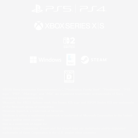
©2026 Sony Interactive Entertainment LLC."PlayStation Family Mark", "PlayStation", "PS5
logo", "PS5", "PS4 logo" and "PS4" are registered trademarks or trademarks of Sony
Interactive Entertainment Inc.
Microsoft, the XBOX Sphere mark, the Series X|S logo and XBOX Series X|S are trademarks
of the Microsoft group of companies.
Nintendo Switch is a trademark of Nintendo.
Windows is either a registered trademark or trademark of Microsoft Corporation in the United
States and/or other countries.
Mac is a trademark of Apple Inc.
©2026 Valve Corporation. Steam and the Steam logo are trademarks and/or registered
trademarks of Valve Corporation in the U.S. and/or other countries.