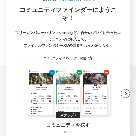
W
E
L
C
O
M
E
T
O
C
O
M
M
U
N
I
T
Y
F
I
N
D
E
R
!
コミュニティファインダーにようこ
そ！
フリーカンパニーやリンクシェルなど、自分のプレイに合ったコ
ミュニティに加入して、
ファイナルファンタジーXIVの世界をもっと楽しもう！
コミュニティファインダーの使い方
パソコン版へ
関連商品
e-STOREで購入
ステップ1
ゲームダウンロード
コミュニティを探す