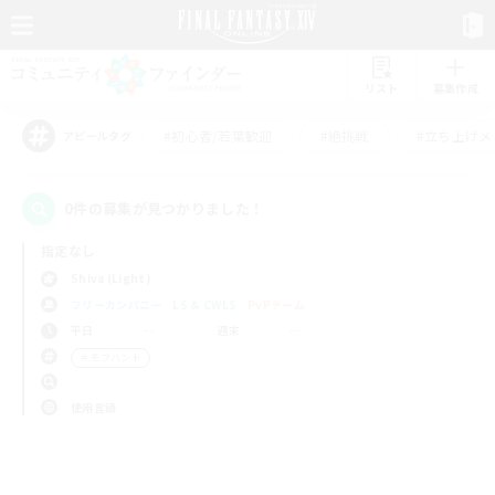
リスト
募集作成
#初心者/若葉歓迎
#絶挑戦
#立ち上げメ
アピールタグ
0件の募集が見つかりました！
指定なし
Shiva (Light)
フリーカンパニー
LS & CWLS
PvPチーム
平日
週末
＃モブハント
使用言語