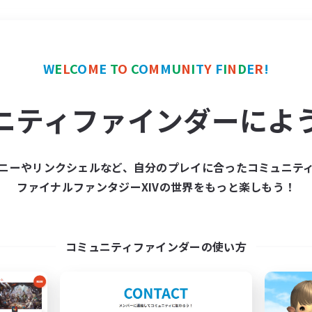
＃まったりゆっくり楽しむ
W
E
L
C
O
M
E
T
O
C
O
M
M
U
N
I
T
Y
F
I
N
D
E
R
!
ニティファインダーによ
ニーやリンクシェルなど、自分のプレイに合ったコミュニテ
ファイナルファンタジーXIVの世界をもっと楽しもう！
募集数 0件
集が見つかりませんでし
コミュニティファインダーの使い方
条件を変えて検索してみるでっす！