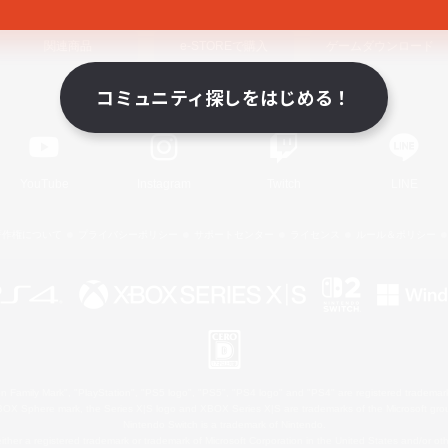
関連商品
e-STOREで購入
ゲームダウンロード
コミュニティ探しをはじめる！
Official Information
YouTube
Instagram
Twitch
LINE
著作権について
プライバシーポリシー
サポートセンター
ライセンス
ルール＆ポリシー
 Family Mark", "PlayStation", "PS5 logo", "PS5", "PS4 logo" and "PS4" are registered trademark
XBOX Sphere mark, the Series X|S logo and XBOX Series X|S are trademarks of the Microsoft gro
Nintendo Switch is a trademark of Nintendo.
ither a registered trademark or trademark of Microsoft Corporation in the United States and/or oth