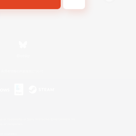
Bluesky
利用者情報の外部送信について
s or trademarks of Sony Interactive Entertainment Inc.
up of companies.
er countries.