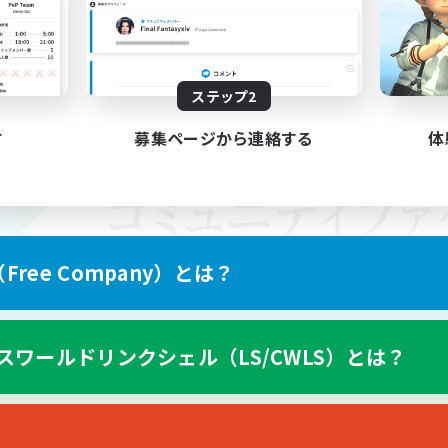
ステップ2
す
募集ページから連絡する
体
ree Company）とは？
スワールドリンクシェル（LS/CWLS）とは？
スマートフォン版へ