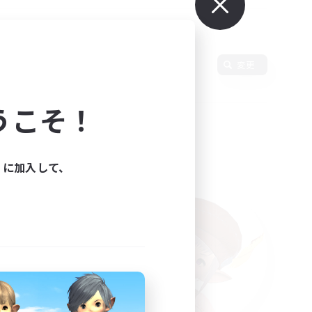
使用言語
変更
うこそ！
ィに加入して、
た。