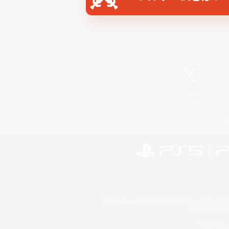
X
/
News
レーティング制度について
©2026 Sony Interactive Entertainment LLC."PlayStation
Microsoft, the 
Windows is e