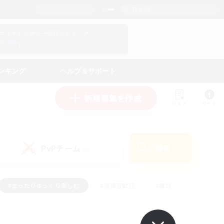
日本語
マイキャラクター情報をチェック！
ログイン
ンキング
ヘルプ＆サポート
新規募集を作成
リスト
ガイド
PvPチーム
検索
(0)
#まったりゆっくり楽しむ
#復帰者歓迎
#雑談
心
#演奏
#トレジャーハント
#ハウジング
）
#プレイヤー主催イベント