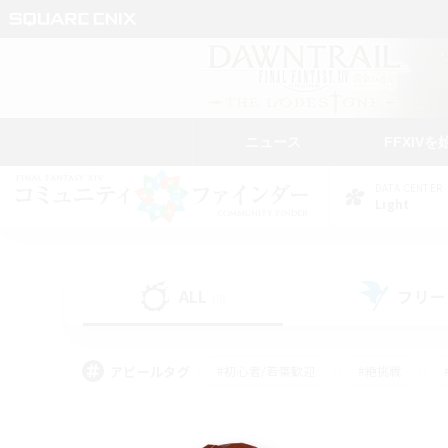
ニュース
FFXIVを
DATA CENTER
Light
ALL
フリー
(0)
アピールタグ
#初心者/若葉歓迎
#絶挑戦
#なんでも楽しむ
#学生中心
#モブハント
#レベリング
#クリア目指し