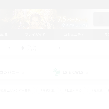
始める
プレイガイド
コミュニティ
ラ
WORLD
Alpha
カンパニー
LS & CWLS
(0)
(0)
#立ち上げメンバー募集
#零式挑戦
#社会人中心
#極挑戦
#体験歓迎
#ロールプレイ
#ギャザラー中心
#クラフター中
て頑張る
#スクリーンショット撮影
#ミラプリ（ミラージュプリズム