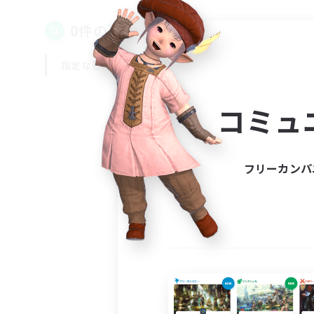
0件の募集が見つかりました！
指定なし
平日
週末
コミュ
フリーカンパ
募