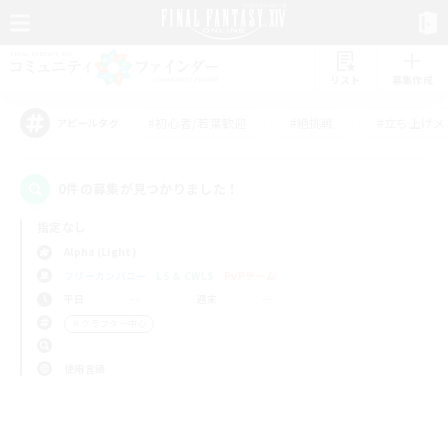
リスト
募集作成
#初心者/若葉歓迎
#絶挑戦
#立ち上げメ
アピールタグ
0件の募集が見つかりました！
指定なし
Alpha (Light)
フリーカンパニー
LS & CWLS
PvPチーム
平日
週末
＃クラフター中心
使用言語