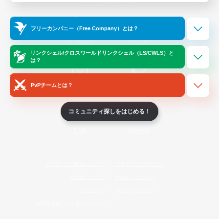
Official Information
フリーカンパニー（Free Company）とは？
/
X
News
YouTube
リンクシェル/クロスワールドリンクシェル（LS/CWLS）と
は？
PvPチームとは？
Instagram
Twitch
コミュニティ探しをはじめる！
LINE
Bluesky
レーティング制度について
プライバシーポリシー
著作権について
サポートセンター
ライセンス
ルール＆ポリシー
利用者情報の外部送信について