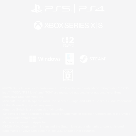
©2026 Sony Interactive Entertainment LLC."PlayStation Family Mark", "PlayStation", "PS5
logo", "PS5", "PS4 logo" and "PS4" are registered trademarks or trademarks of Sony
Interactive Entertainment Inc.
Microsoft, the XBOX Sphere mark, the Series X|S logo and XBOX Series X|S are trademarks
of the Microsoft group of companies.
Nintendo Switch is a trademark of Nintendo.
Windows is either a registered trademark or trademark of Microsoft Corporation in the United
States and/or other countries.
Mac is a trademark of Apple Inc.
©2026 Valve Corporation. Steam and the Steam logo are trademarks and/or registered
trademarks of Valve Corporation in the U.S. and/or other countries.