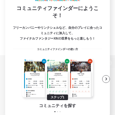
W
E
L
C
O
M
E
T
O
C
O
M
M
U
N
I
T
Y
F
I
N
D
E
R
!
コミュニティファインダーにようこ
そ！
フリーカンパニーやリンクシェルなど、自分のプレイに合ったコ
ミュニティに加入して、
ファイナルファンタジーXIVの世界をもっと楽しもう！
コミュニティファインダーの使い方
パソコン版へ
関連商品
e-STOREで購入
ステップ1
ゲームダウンロード
コミュニティを探す