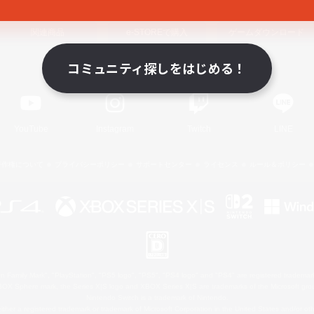
関連商品
e-STOREで購入
ゲームダウンロード
コミュニティ探しをはじめる！
Official Information
YouTube
Instagram
Twitch
LINE
著作権について
プライバシーポリシー
サポートセンター
ライセンス
ルール＆ポリシー
 Family Mark", "PlayStation", "PS5 logo", "PS5", "PS4 logo" and "PS4" are registered trademark
XBOX Sphere mark, the Series X|S logo and XBOX Series X|S are trademarks of the Microsoft gro
Nintendo Switch is a trademark of Nintendo.
ither a registered trademark or trademark of Microsoft Corporation in the United States and/or oth