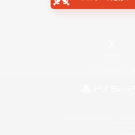
X
/
News
レーティング制度について
©2026 Sony Interactive Entertainment LLC."PlayStation
Microsoft, the 
Windows is e