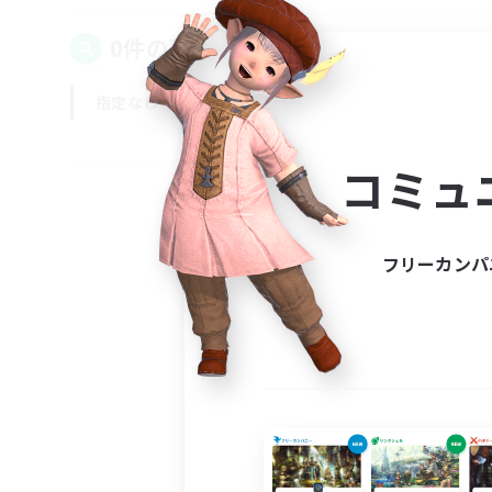
0件の募集が見つかりました！
指定なし
平日
週末
コミュ
フリーカンパ
募