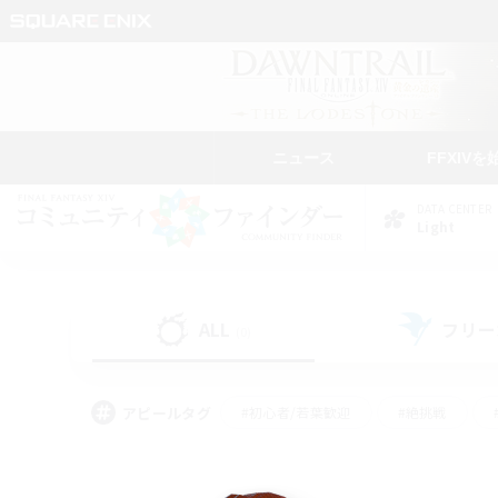
ニュース
FFXIVを
DATA CENTER
Light
ALL
フリー
(0)
アピールタグ
#初心者/若葉歓迎
#絶挑戦
#学生中心
#なんでも楽しむ
#モブハント
#
#演奏
#ミラプリ（ミラ