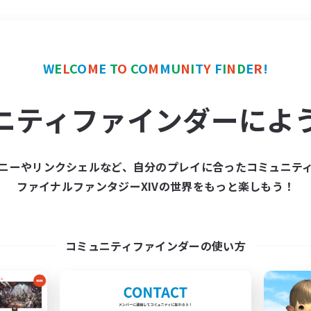
＃モブハント
使用言語
W
E
L
C
O
M
E
T
O
C
O
M
M
U
N
I
T
Y
F
I
N
D
E
R
!
ニティファインダーによ
ニーやリンクシェルなど、自分のプレイに合ったコミュニテ
ファイナルファンタジーXIVの世界をもっと楽しもう！
募集数 0件
集が見つかりませんでし
コミュニティファインダーの使い方
条件を変えて検索してみるでっす！