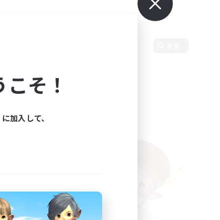
変更
うこそ！
ィに加入して、
た。