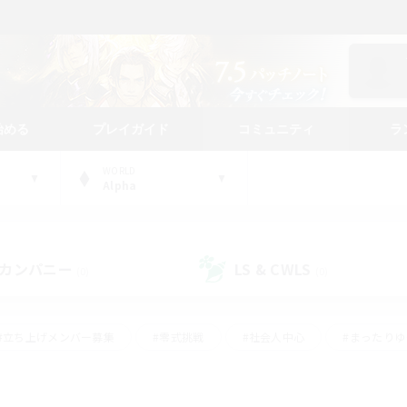
始める
プレイガイド
コミュニティ
ラ
WORLD
Alpha
カンパニー
LS & CWLS
(0)
(0)
#立ち上げメンバー募集
#零式挑戦
#社会人中心
#まったり
体験歓迎
#クラフター中心
#ロールプレイ
#ギャザラー中心
ージュプリズム）
#スクリーンショット撮影
#クリア目指して頑張る