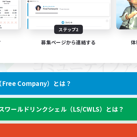
ステップ2
す
募集ページから連絡する
体
ree Company）とは？
スワールドリンクシェル（LS/CWLS）とは？
スマートフォン版へ