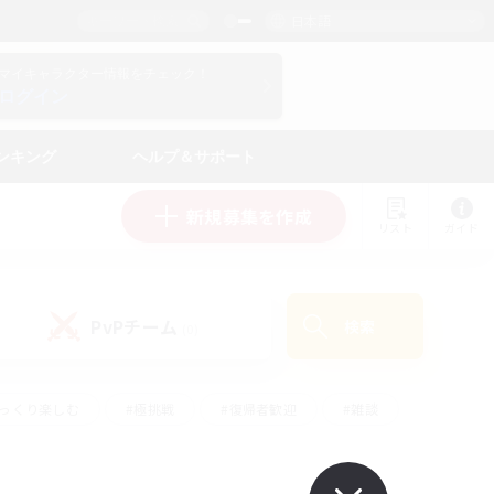
日本語
マイキャラクター情報をチェック！
ログイン
ンキング
ヘルプ＆サポート
新規募集を作成
リスト
ガイド
PvPチーム
検索
(0)
ゆっくり楽しむ
#極挑戦
#復帰者歓迎
#雑談
#ハウジング
#トレジャーハント
#レベリング
#プレイヤー主催イベント