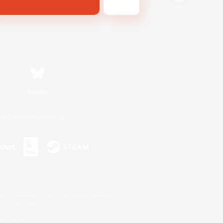
Bluesky
利用者情報の外部送信について
s or trademarks of Sony Interactive Entertainment Inc.
up of companies.
er countries.