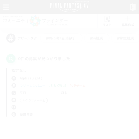
リスト
募集作成
#初心者/若葉歓迎
#絶挑戦
#零式挑戦
アピールタグ
0件の募集が見つかりました！
指定なし
Alpha (Light)
フリーカンパニー
LS & CWLS
PvPチーム
平日
週末
＃クラフター中心
使用言語