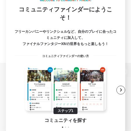
W
E
L
C
O
M
E
T
O
C
O
M
M
U
N
I
T
Y
F
I
N
D
E
R
!
コミュニティファインダーにようこ
そ！
フリーカンパニーやリンクシェルなど、自分のプレイに合ったコ
ミュニティに加入して、
ファイナルファンタジーXIVの世界をもっと楽しもう！
コミュニティファインダーの使い方
パソコン版へ
関連商品
e-STOREで購入
ステップ1
ゲームダウンロード
コミュニティを探す