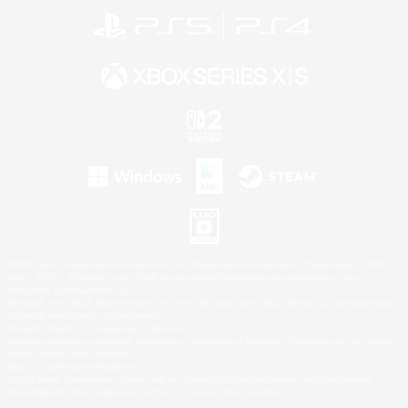
©2026 Sony Interactive Entertainment LLC."PlayStation Family Mark", "PlayStation", "PS5
logo", "PS5", "PS4 logo" and "PS4" are registered trademarks or trademarks of Sony
Interactive Entertainment Inc.
Microsoft, the XBOX Sphere mark, the Series X|S logo and XBOX Series X|S are trademarks
of the Microsoft group of companies.
Nintendo Switch is a trademark of Nintendo.
Windows is either a registered trademark or trademark of Microsoft Corporation in the United
States and/or other countries.
Mac is a trademark of Apple Inc.
©2026 Valve Corporation. Steam and the Steam logo are trademarks and/or registered
trademarks of Valve Corporation in the U.S. and/or other countries.