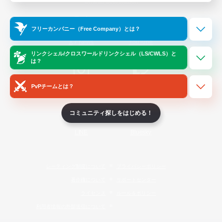
Official Information
フリーカンパニー（Free Company）とは？
/
X
News
YouTube
リンクシェル/クロスワールドリンクシェル（LS/CWLS）と
は？
PvPチームとは？
Instagram
Twitch
コミュニティ探しをはじめる！
LINE
Bluesky
レーティング制度について
プライバシーポリシー
著作権について
サポートセンター
ライセンス
ルール＆ポリシー
利用者情報の外部送信について