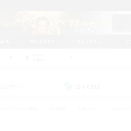
始める
プレイガイド
コミュニティ
ラ
WORLD
Alpha
カンパニー
LS & CWLS
(0)
(0)
#立ち上げメンバー募集
#零式挑戦
#社会人中心
#まったり
体験歓迎
#クラフター中心
#ロールプレイ
#ギャザラー中心
ージュプリズム）
#スクリーンショット撮影
#クリア目指して頑張る