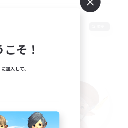
語
変更
うこそ！
ィに加入して、
た。