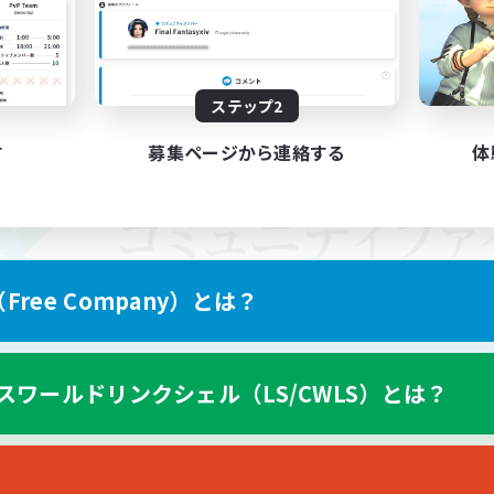
ステップ2
す
募集ページから連絡する
体
ree Company）とは？
スワールドリンクシェル（LS/CWLS）とは？
スマートフォン版へ