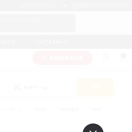
日本語
マイキャラクター情報をチェック！
ログイン
ンキング
ヘルプ＆サポート
新規募集を作成
リスト
ガイド
PvPチーム
検索
(0)
ゆっくり楽しむ
#極挑戦
#復帰者歓迎
#雑談
#ハウジング
#トレジャーハント
#レベリング
#プレイヤー主催イベント