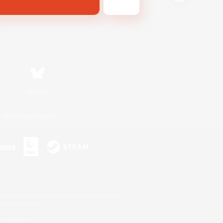
Bluesky
利用者情報の外部送信について
s or trademarks of Sony Interactive Entertainment Inc.
up of companies.
er countries.