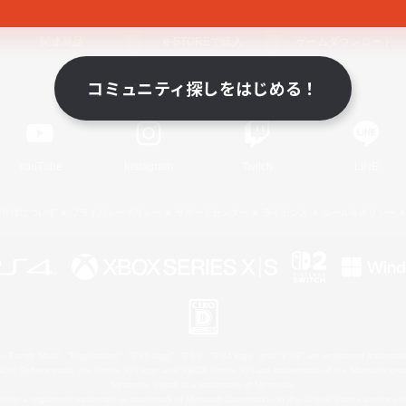
関連商品
e-STOREで購入
ゲームダウンロード
コミュニティ探しをはじめる！
Official Information
YouTube
Instagram
Twitch
LINE
著作権について
プライバシーポリシー
サポートセンター
ライセンス
ルール＆ポリシー
 Family Mark", "PlayStation", "PS5 logo", "PS5", "PS4 logo" and "PS4" are registered trademark
XBOX Sphere mark, the Series X|S logo and XBOX Series X|S are trademarks of the Microsoft gro
Nintendo Switch is a trademark of Nintendo.
ither a registered trademark or trademark of Microsoft Corporation in the United States and/or oth