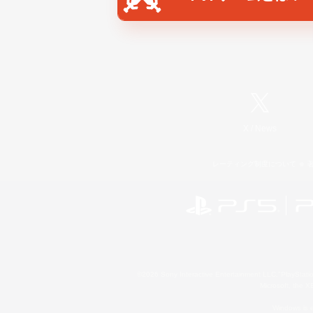
X
/
News
レーティング制度について
©2026 Sony Interactive Entertainment LLC."PlayStation
Microsoft, the 
Windows is e