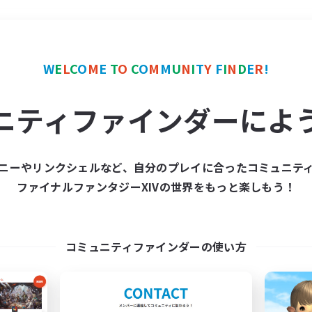
＃ギャザラー中心
使用言
W
E
L
C
O
M
E
T
O
C
O
M
M
U
N
I
T
Y
F
I
N
D
E
R
!
ニティファインダーによ
ニーやリンクシェルなど、自分のプレイに合ったコミュニテ
ファイナルファンタジーXIVの世界をもっと楽しもう！
募集数 0件
集が見つかりませんでし
コミュニティファインダーの使い方
条件を変えて検索してみるでっす！