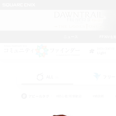
ニュース
FFXIVを
DATA CENTER
Light
ALL
フリー
(0)
アピールタグ
#初心者/若葉歓迎
#絶挑戦
#学生中心
#なんでも楽しむ
#モブハント
#
#演奏
#ミラプリ（ミラ