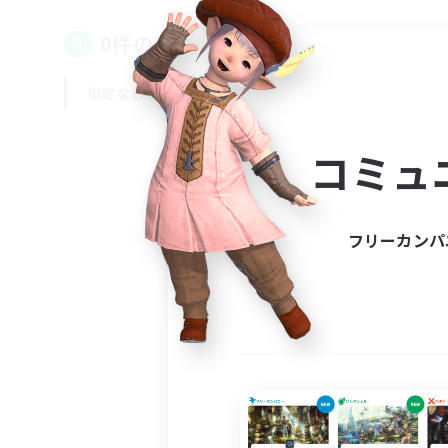
0件の募集が見つかりました！
指定なし
平日
週末
コミュ
フリーカンパ
募