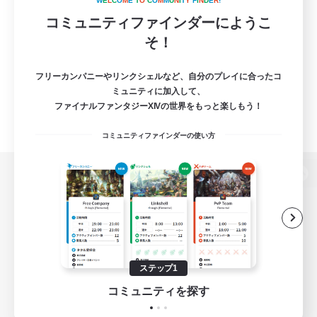
W
E
L
C
O
M
E
T
O
C
O
M
M
U
N
I
T
Y
F
I
N
D
E
R
!
コミュニティファインダーにようこ
そ！
フリーカンパニーやリンクシェルなど、自分のプレイに合ったコ
ミュニティに加入して、
ファイナルファンタジーXIVの世界をもっと楽しもう！
コミュニティファインダーの使い方
パソコン版へ
関連商品
e-STOREで購入
ステップ1
ゲームダウンロード
コミュニティを探す