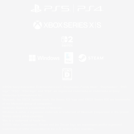
©2026 Sony Interactive Entertainment LLC."PlayStation Family Mark", "PlayStation", "PS5
logo", "PS5", "PS4 logo" and "PS4" are registered trademarks or trademarks of Sony
Interactive Entertainment Inc.
Microsoft, the XBOX Sphere mark, the Series X|S logo and XBOX Series X|S are trademarks
of the Microsoft group of companies.
Nintendo Switch is a trademark of Nintendo.
Windows is either a registered trademark or trademark of Microsoft Corporation in the United
States and/or other countries.
Mac is a trademark of Apple Inc.
©2026 Valve Corporation. Steam and the Steam logo are trademarks and/or registered
trademarks of Valve Corporation in the U.S. and/or other countries.