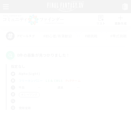
リスト
募集作成
#初心者/若葉歓迎
#絶挑戦
#零式挑戦
アピールタグ
0件の募集が見つかりました！
指定なし
Alpha (Light)
フリーカンパニー
LS & CWLS
PvPチーム
平日
週末
＃レベリング
使用言語