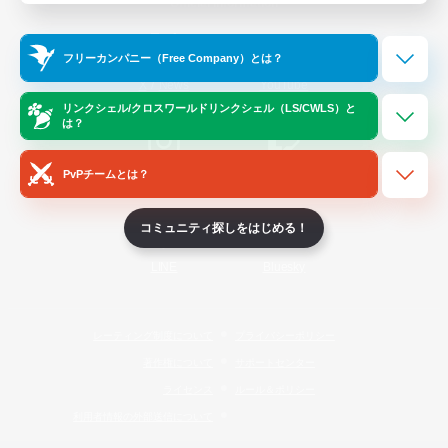
Official Information
フリーカンパニー（Free Company）とは？
/
X
News
YouTube
リンクシェル/クロスワールドリンクシェル（LS/CWLS）と
は？
PvPチームとは？
Instagram
Twitch
コミュニティ探しをはじめる！
LINE
Bluesky
レーティング制度について
プライバシーポリシー
著作権について
サポートセンター
ライセンス
ルール＆ポリシー
利用者情報の外部送信について